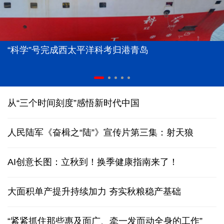
“科学”号完成西太平洋科考归港青岛
从“三个时间刻度”感悟新时代中国
人民陆军《奋楫之“陆”》宣传片第三集：射天狼
AI创意长图：立秋到！换季健康指南来了！
大面积单产提升持续加力 夯实秋粮稳产基础
“紧紧抓住那些惠及面广、牵一发而动全身的工作”