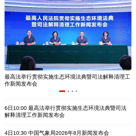
“零关税”实施100天 见证中非合作新气象
高温下用电负荷创新高 解码今夏的清凉底气
活力中国调研行丨弯道超车 如何“皖”美提速
年中经济观察 服务实体经济 财政金融打出"组合拳"
最高法举行贯彻实施生态环境法典暨司法解释清理工
7月份中国仓储指数保持扩张 行业运行韧性较强
作新闻发布会
日本执政当局应停止在核问题上玩火
6日10:00 最高法举行贯彻实施生态环境法典暨司法
俄黑客称获取北约直接参与袭击俄领土证据
解释清理工作新闻发布会
全球媒体聚焦︱外媒：美国劳动力市场正在走弱
4日10:30 中国气象局2026年8月新闻发布会