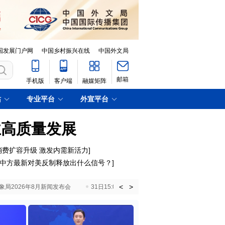
国发展门户网
中国乡村振兴在线
中国外文局
邮箱
手机版
客户端
融媒矩阵
站
专业平台
外宣平台
业高质量发展
消费扩容升级 激发内需新活力
]
中方最新对美反制释放出什么信号？
]
<
>
国气象局2026年8月新闻发布会
31日15:00 国新办就加快推动“十五五”时期退