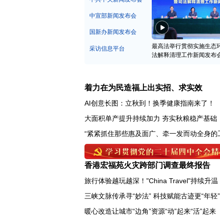
中宣部新闻发布会
国新办新闻发布会
最高法举行贯彻实施生态
采访信息平台
法解释清理工作新闻发布
着力在为民造福上出实招、求实效
AI创意长图：立秋到！换季健康指南来了！
大面积单产提升持续加力 夯实秋粮稳产基础
“紧紧抓住那些惠及面广、牵一发而动全身的
香港宏福苑火灾跨部门调查最终报告
旅行体验越玩越深！"China Travel"持续升温
三峡文脉传承寻“妙法” 科技赋能古迹更“年轻”
暖心改造让城市“边角”资源“动”起来“活”起来