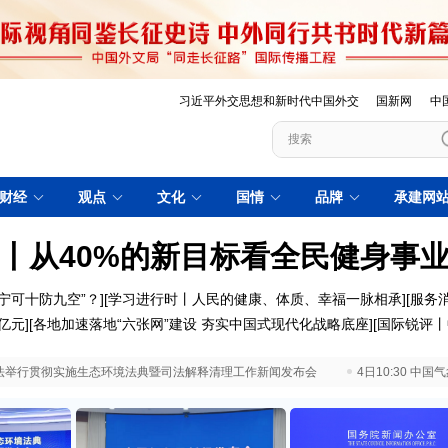
习近平外交思想和新时代中国外交
国新网
中
财经
观点
文化
国情
品牌
承建网
丨从40%的新目标看全民健身事
宁可十防九空”？
][
学习进行时丨人民的健康、体质、幸福一脉相承]
[
服务
亿元
][
各地加速落地“六张网”建设 夯实中国式现代化战略底座
][
国际锐评丨
 最高法举行贯彻实施生态环境法典暨司法解释清理工作新闻发布会
4日10:30 中