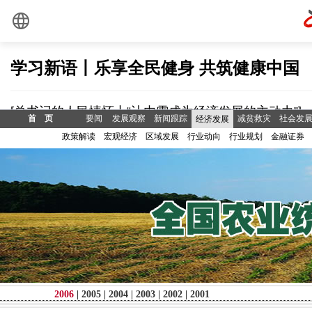
首 页
要闻
发展观察
新闻跟踪
减贫救灾
社会发
经济发展
政策解读
宏观经济
区域发展
行业动向
行业规划
金融证券
2006
|
2005
|
2004
|
2003
|
2002
|
2001