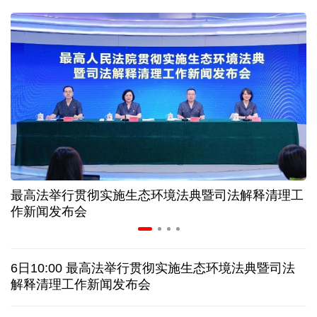
球票撬动全城消费 赛事经济如何将"流量"变"增量"
第五届数贸会将首设Token专区 探索算力贸易新路径
北京：非京籍家庭购房社保个税缴纳年限下调为一年
近346亿元 广东电网交出上半年投资建设亮眼答卷
最高法举行贯彻实施生态环境法典暨司法解释清理工
31省份上半年外贸成绩单出炉 见证产业提质跃迁
作新闻发布会
乌克兰石油公司设施遭遇大规模袭击
6日10:00 最高法举行贯彻实施生态环境法典暨司法
俄黑客称获取北约直接参与袭击俄领土的书面证据
解释清理工作新闻发布会