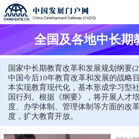
全国及各地中长期
国家中长期教育改革和发展规划纲要(201
中国今后10年教育改革和发展的战略目
本实现教育现代化，基本形成学习型
国行列。根据《纲要》，将开展人才
度、办学体制、管理体制等方面的改
度，扩大教育开放。