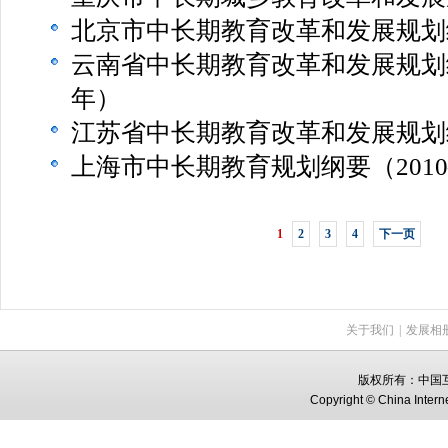
北京市中长期教育改革和发展规划
云南省中长期教育改革和发展规划纲要（
年）
江苏省中长期教育改革和发展规划
上海市中长期教育规划纲要（2010
1
2
3
4
下一页