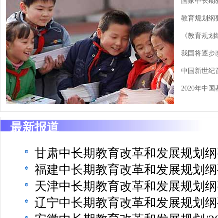
国家中长期教
教育规划纲
《教育规划
我国将逐步
中国新世纪
2020年中
最新报道
甘肃中长期教育改革和发展规划纲要(20
福建中长期教育改革和发展规划纲要(20
天津中长期教育改革和发展规划纲要(20
辽宁中长期教育改革和发展规划纲要(20