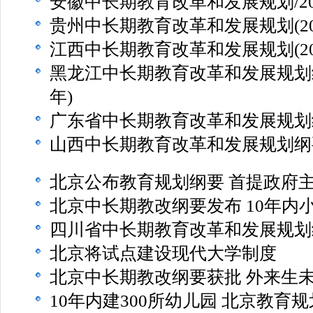
安徽中长期教育改革和发展规划/2010
贵州中长期教育改革和发展规划(201
江西中长期教育改革和发展规划(2010
黑龙江中长期教育改革和发展规划纲要(
年)
广东省中长期教育改革和发展规划纲要(2
山西中长期教育改革和发展规划纲要(2
北京公布教育规划纲要 首提政府
北京中长期教改纲要发布 10年内
四川省中长期教育改革和发展规划
北京将试点建设现代大学制度
北京中长期教改纲要获批 外来生
10年内建300所幼儿园 北京教育