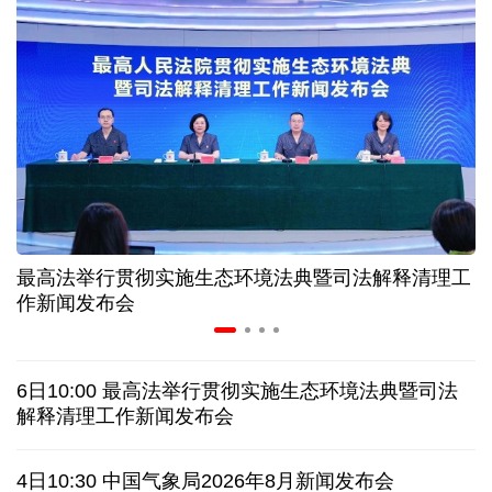
入境游火热 前7月北京离境退税各项数据均创新高
我国自阿根廷进口的牛肉已达到规定数量的50%
上半年我国黄金消费量511.412吨，同比增长1.23%
AI客服承诺不实、人工客服接入困难 中消协回应
最高法举行贯彻实施生态环境法典暨司法解释清理工
数据有了“身份证” 我国正稳步推进数据产权登记
作新闻发布会
协议接近达成 伊朗披露海峡新航道通行细节
6日10:00 最高法举行贯彻实施生态环境法典暨司法
白宫否认特朗普与赫格塞思因弹药库存短缺发生争执
解释清理工作新闻发布会
美媒称美国增派人手 在古巴加大力度开展情报活动
4日10:30 中国气象局2026年8月新闻发布会