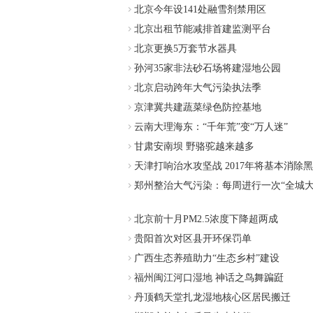
北京今年设141处融雪剂禁用区
北京出租节能减排首建监测平台
北京更换5万套节水器具
孙河35家非法砂石场将建湿地公园
北京启动跨年大气污染执法季
京津冀共建蔬菜绿色防控基地
云南大理海东：“千年荒”变“万人迷”
甘肃安南坝 野骆驼越来越多
天津打响治水攻坚战 2017年将基本消除
郑州整治大气污染：每周进行一次“全城大
北京前十月PM2.5浓度下降超两成
贵阳首次对区县开环保罚单
广西生态养殖助力“生态乡村”建设
福州闽江河口湿地 神话之鸟舞蹁跹
丹顶鹤天堂扎龙湿地核心区居民搬迁