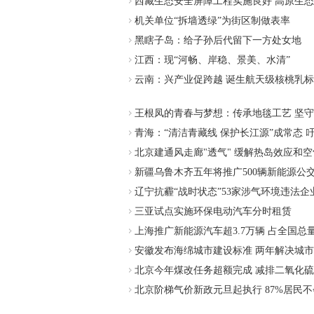
西藏生态安全屏障工程实施良好 高原生
机关单位“拆墙透绿”为街区制做表率
黑瞎子岛：给子孙后代留下一方处女地
江西：现“河畅、岸稳、景美、水清”
云南：兴产业促跨越 诞生航天级核桃乳
王根凤的青春与梦想：传承地毯工艺 坚
青海：“清洁青藏线 保护长江源”成常态 吁
北京建通风走廊"透气" 缓解热岛效应和
新疆乌鲁木齐五年将推广500辆新能源公
辽宁抗霾“战时状态”53家涉气环境违法企
三亚试点实施环保电动汽车分时租赁
上海推广新能源汽车超3.7万辆 占全国总量
安徽发布海绵城市建设标准 两年解决城
北京今年煤改任务超额完成 减排二氧化硫1
北京阶梯气价新政元旦起执行 87%居民