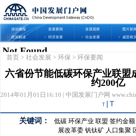
滚动播报
发展要闻
发展观察
图片新
政策解读
经济发展
社会发展
减贫救
首页
>
社会发展
>
环保
>
环保要闻
六省份节能低碳环保产业联盟
约200亿
2014年01月01日16:10 | 中国发展门户网 www.chinag
|
T
T
关键词：
低碳
环保产业
联盟
签约金额
展改革委
钒钛矿
人口集聚