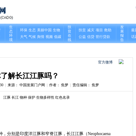
官方微博
你了解长江江豚吗？
30
|
来源： 中国发展门户网
|
作者： 焦梦
|
责任编辑： 焦梦
江豚
长江
物种
保护
生物多样性
红色名录
个亚种，分别是印度洋江豚和窄脊江豚，长江江豚（Neophocaena