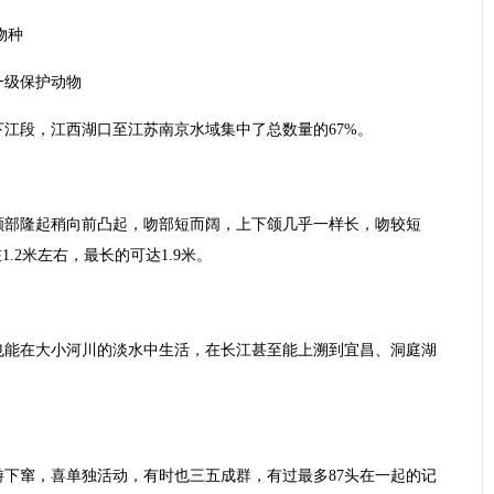
物种
一级保护动物
江段，江西湖口至江苏南京水域集中了总数量的67%。
额部隆起稍向前凸起，吻部短而阔，上下颌几乎一样长，吻较短
.2米左右，最长的可达1.9米。
也能在大小河川的淡水中生活，在长江甚至能上溯到宜昌、洞庭湖
下窜，喜单独活动，有时也三五成群，有过最多87头在一起的记