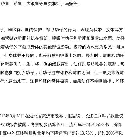
、鲈鱼、鲚鱼、大银鱼等鱼类和虾、乌贼等，
1仔。雌豚有明显的保护、帮助幼仔的行为，表现为驮带、携带等方
部都紧贴这雌豚斜趴在背部，呼吸时幼仔和雌豚相继露出水面。幼仔
托着幼仔的下颌或身体的其他部位游动。携带的方式更为常见，雌豚
米元，但身体并不接触，也是前后相继露出水面。授乳时，雌豚和幼仔
身体稍微侧向一边，将一侧的鳍肢露出，幼仔则紧贴雌兽的腹部，每
时雄豚也参与抚养幼仔，让幼仔游在雄豚和雌豚之间，但一般更靠近雌
平行地露出水面。江豚雌豚的母性极强，如果幼仔不幸呗捕捉，雌豚
。
2013年3月28日在湖北省武汉市发布，报告说，长江江豚种群数量仅
份权威报告披露，考察初步估算长江干流江豚种群约为500投，鄱阳
干流中的江豚种群数量年均下降速率已高达13.73%，超过2006年以