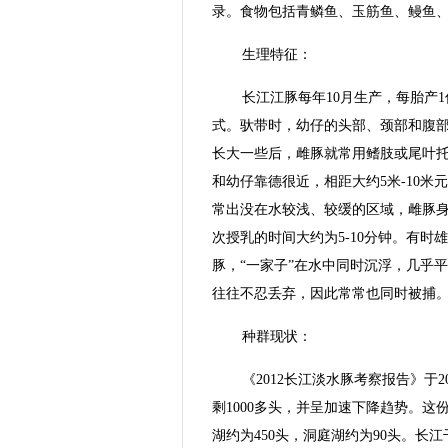
录。食物包括青鳞鱼、玉筋鱼、鳗鱼
生理特征：
长江江豚每年10月生产，每胎产
式。驮带时，幼仔的头部、颈部和腹
长大一些后，雌豚就常用鳍肢或尾叶
和幼仔靠德很近，相距大约5米-10
常出没在水较浅、较缓的区域，雌豚
次授乳的时间大约为5-10分钟。有
豚，“一家子”在水中同时沉浮，几乎
往往不忍丢弃，因此常常也同时被捕
种群现状：
《2012长江淡水豚考察报告》于
剩1000多头，并呈加速下降趋势。这
湖约为450头，洞庭湖约为90头。长江