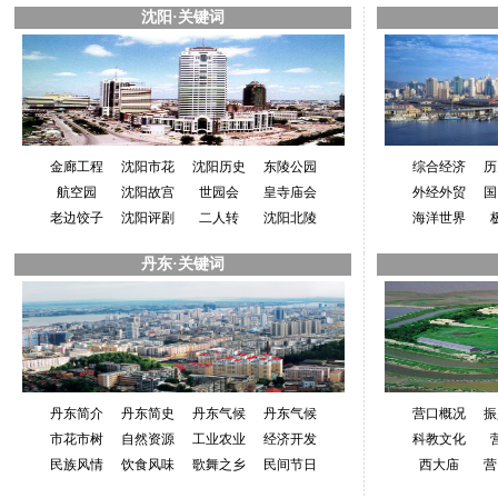
沈阳·关键词
金廊工程
沈阳市花
沈阳历史
东陵公园
综合经济
历
航空园
沈阳故宫
世园会
皇寺庙会
外经外贸
国
老边饺子
沈阳评剧
二人转
沈阳北陵
海洋世界
丹东·关键词
丹东简介
丹东简史
丹东气候
丹东气候
营口概况
振
市花市树
自然资源
工业农业
经济开发
科教文化
民族风情
饮食风味
歌舞之乡
民间节日
西大庙
营