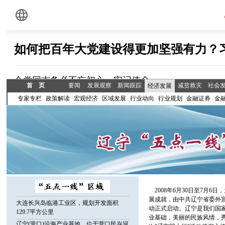
首 页
要闻
发展观察
新闻跟踪
减贫救灾
社会
经济发展
专家专栏
政策解读
宏观经济
区域发展
行业动向
行业规划
金融证券
金
2008年6月30日至7月6
展成就，由中共辽宁省委外宣
大连长兴岛临港工业区，规划开发面积
动正式启动。辽宁是我们国
129.7平方公里
业基础，美丽的民族风情，
辽宁(营口)沿海产业基地，位于营口民兴河