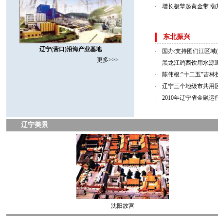
增长极擎起黄金带 
·
东北振兴
辽宁(营口)沿海产业基地
国办:支持图们江区域
·
更多>>>
黑龙江鸡西饮用水源
·
陈伟根:"十二五"吉
·
辽宁三个地级市共用区
·
2010年辽宁省金融运行
·
辽宁美景
沈阳故宫