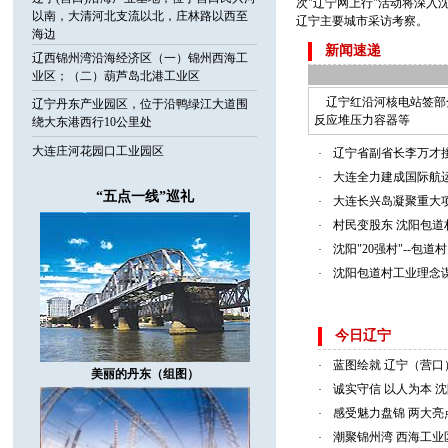
次"辽宁网上行"活动将深入
以南，大清河北支流以北，庄林路以西至
辽宁主要城市采访考察。
海边
新闻速递
辽西锦州湾沿海经济区（一）锦州西海工
业区；（二）葫芦岛北港工业区
辽宁红沿河核电站签部分
辽宁丹东产业园区，位于沿鸭绿江大道围
反应堆压力容器等
绕大东港西行10公里处
大连庄河花园口工业园区
辽宁省副省长李万才
·
大连全力建成国际航运
·
“五点一线”巡礼
大连长兴岛凝聚重大
·
村民变股东 沈阳包
·
沈阳"20强村"--包道
·
沈阳包道村工业理念谋
·
今日辽宁
蓝图绘就 辽宁（营
·
美丽的丹东（组图）
诚实守信 以人为本 
·
感受魅力盘锦 两大亮
·
潮聚锦州湾 西海工业
·