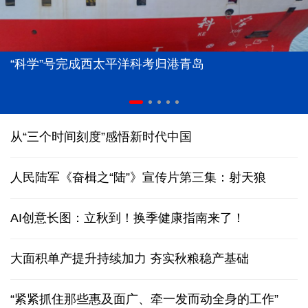
“科学”号完成西太平洋科考归港青岛
从“三个时间刻度”感悟新时代中国
人民陆军《奋楫之“陆”》宣传片第三集：射天狼
AI创意长图：立秋到！换季健康指南来了！
大面积单产提升持续加力 夯实秋粮稳产基础
“紧紧抓住那些惠及面广、牵一发而动全身的工作”