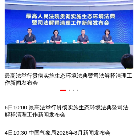
高温下用电负荷创新高 解码今夏的清凉底气
活力中国调研行丨弯道超车 如何“皖”美提速
7月份中国仓储指数保持扩张 行业运行韧性较强
小球赛撬动大消费 体育赛事激活城市发展新动能
最高法举行贯彻实施生态环境法典暨司法解释清理工
“电影+文旅”深度融合 光影经济撬动暑期消费新蓝海
作新闻发布会
日本执政当局应停止在核问题上玩火
6日10:00 最高法举行贯彻实施生态环境法典暨司法
俄黑客称获取北约直接参与袭击俄领土证据
解释清理工作新闻发布会
外媒说丨中国在非洲青年群体中的好感度稳步上升
4日10:30 中国气象局2026年8月新闻发布会