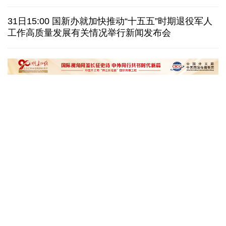
我国学者发现银河系外围气体盘呈现波纹状褶皱结构
31日15:00 国新办就加快推动“十五五”时期退役军人
工作高质量发展有关情况举行新闻发布会
全球瞭望｜肯尼亚媒体：中国是稳定可靠的合作伙伴
美国前州议员：中国持续在国际事务中发挥引领作用
“十五五”开局之年传统产业转型焕
黄河壶口瀑布金瀑
新一线观察
读懂中国