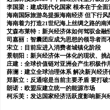
李国梁：建成现代化国家 根本在于全面
海南国际旅游岛提振海南经济 但下行风
海南着力打造21世纪海上丝绸之路的南
艾森布莱特：新兴经济体如何驾驭金融
司嘉丽：智囊团应成为思想的领导者而
宋立：目前应进入消费者城镇化阶段
景朝阳：新兴经济体一体化的现状、挑
庄建：全球价值链对亚洲会产生积极作
薛澜：建立全球治理体系 解决新兴经济
郑新立：反通缩是当前主要矛盾 要打破
朗诺：欧盟应建立统一的能源市场
柯乐芙：发达国家经济活跃度影响新兴