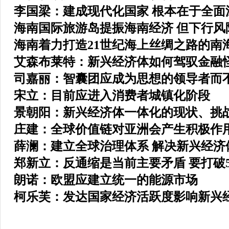
李国梁：建成现代化国家 根本在于全面
海南国际旅游岛提振海南经济 但下行风
海南着力打造21世纪海上丝绸之路的南
艾森布莱特：新兴经济体如何驾驭金融
司嘉丽：智囊团应成为思想的领导者而
宋立：目前应进入消费者城镇化阶段
景朝阳：新兴经济体一体化的现状、挑
庄建：全球价值链对亚洲会产生积极作
薛澜：建立全球治理体系 解决新兴经济
郑新立：反通缩是当前主要矛盾 要打破
朗诺：欧盟应建立统一的能源市场
柯乐芙：发达国家经济活跃度影响新兴