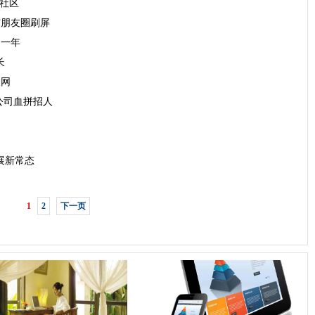
进社区
与朋友圈刷屏
用一年
长
联网
公司血拼招人
展新常态
1
2
下一页