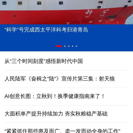
“科学”号完成西太平洋科考归港青岛
从“三个时间刻度”感悟新时代中国
人民陆军《奋楫之“陆”》宣传片第三集：射天狼
AI创意长图：立秋到！换季健康指南来了！
大面积单产提升持续加力 夯实秋粮稳产基础
“紧紧抓住那些惠及面广、牵一发而动全身的工作”