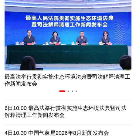
“零关税”实施100天 见证中非合作新气象
高温下用电负荷创新高 解码今夏的清凉底气
活力中国调研行丨弯道超车 如何“皖”美提速
年中经济观察 服务实体经济 财政金融打出"组合拳"
最高法举行贯彻实施生态环境法典暨司法解释清理工
7月份中国仓储指数保持扩张 行业运行韧性较强
作新闻发布会
日本执政当局应停止在核问题上玩火
6日10:00 最高法举行贯彻实施生态环境法典暨司法
俄黑客称获取北约直接参与袭击俄领土证据
解释清理工作新闻发布会
全球媒体聚焦︱外媒：美国劳动力市场正在走弱
4日10:30 中国气象局2026年8月新闻发布会