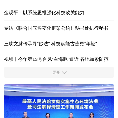
金观平：以系统思维强化科技攻关能力
专访《联合国气候变化框架公约》秘书处执行秘书
三峡文脉传承寻“妙法” 科技赋能古迹更“年轻”
视频丨今年第13号台风“白海豚”逼近 各地加紧防范
展开
柔性制造，高效匹配差异化需求
高温下用电负荷创新高 解码今夏的清凉底气
活力中国调研行丨弯道超车 如何“皖”美提速