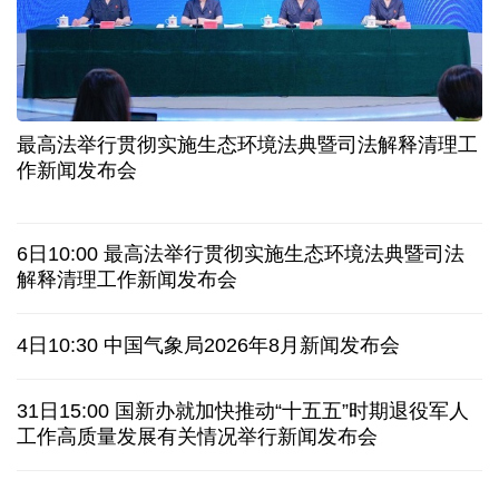
7月份中国仓储指数保持扩张 行业运行韧性较强
小球赛撬动大消费 体育赛事激活城市发展新动能
最高法举行贯彻实施生态环境法典暨司法解释清理工
“电影+文旅”深度融合 光影经济撬动暑期消费新蓝海
作新闻发布会
日本执政当局应停止在核问题上玩火
6日10:00 最高法举行贯彻实施生态环境法典暨司法
俄黑客称获取北约直接参与袭击俄领土证据
解释清理工作新闻发布会
全球媒体聚焦︱外媒：美国劳动力市场正在走弱
4日10:30 中国气象局2026年8月新闻发布会
美国筑起AI墙：激化国内对立 却堵不住中国AI热
31日15:00 国新办就加快推动“十五五”时期退役军人
工作高质量发展有关情况举行新闻发布会
外媒说丨中国在非洲青年群体中的好感度稳步上升