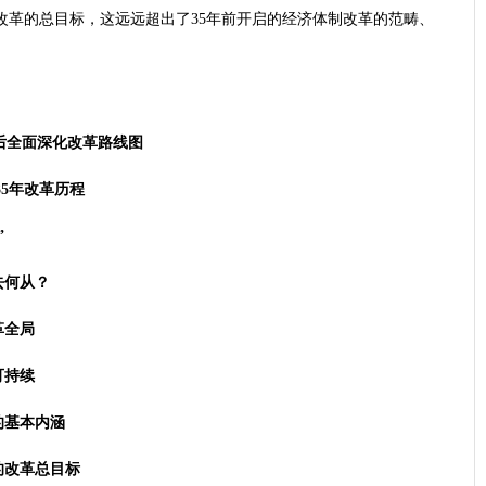
改革的总目标，这远远超出了35年前开启的经济体制改革的范畴、
后全面深化改革路线图
35年改革历程
”
去何从？
革全局
可持续
的基本内涵
的改革总目标