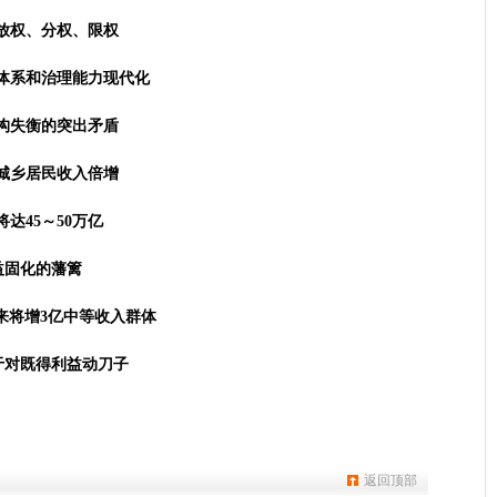
放权、分权、限权
体系和治理能力现代化
构失衡的突出矛盾
城乡居民收入倍增
将达45～50万亿
益固化的藩篱
来将增3亿中等收入群体
于对既得利益动刀子
返回顶部