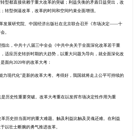
理转型都直接依赖于重大改革的突破；利益失衡的矛盾日益突出，改
展；转型倒逼改革，改革的时间和空间约束全面增强。
南）改革发展研究院、中国经济出版社在北京联合召开《市场决定――十
布会。
授指出，中共十八届三中全会《中共中央关于全面深化改革若干重
），适应历史转折时期的大趋势，以重大问题为导向，就全面深化改
面向2020年的改革大考：
能力现代化”是新的改革大考。考得好，我国就将走上公平可持续的
这是历史性重要突破。改革大考重在以发挥市场决定性作用为重
改革历史担当面对的重大难题。触及利益比触及灵魂还难。在利益
敢于以壮士断腕的勇气推进改革。