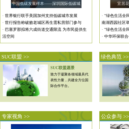
中国低碳发展样本——深圳国际低碳城
宜居
和绿色约会[图]
·
世界银行联手美国加州支持低碳城市发展
·
“绿色生活全
·
世行报告称破败老城区再生需私营部门参与
南湖西园社区
·
巴塞罗那拟将六成街道交通限流 为市民提供生
·
“绿色生活全
活空间
·
中华环保联合
SUC联盟 >>
绿色典范 >>
SUC联盟愿景
致力于凝聚各领域最具代
表性力量，共建全方位国
际合作平台。
专家视角 >>
公众参与 >>