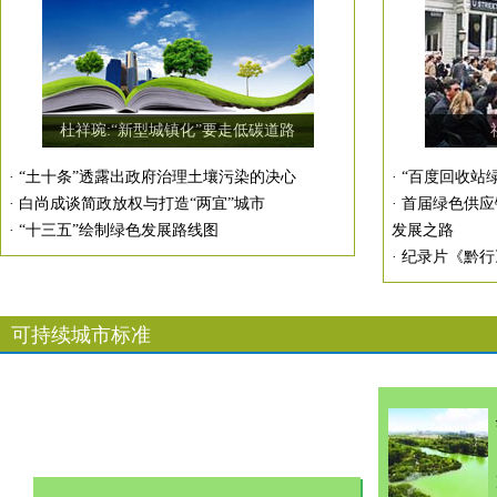
杜祥琬:“新型城镇化”要走低碳道路
·
“土十条”透露出政府治理土壤污染的决心
·
“百度回收站
·
白尚成谈简政放权与打造“两宜”城市
·
首届绿色供应
·
“十三五”绘制绿色发展路线图
发展之路
·
纪录片《黔行
可持续城市标准