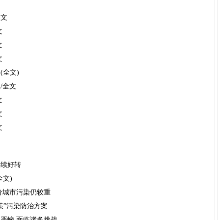
全文
文
文
文
(全文)
/全文
文
文
文
持续好转
全文)
分城市污染仍较重
策”污染防治方案
严峻 面临诸多挑战