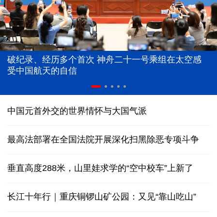
破纪录、经历多个首次 神舟二十一号乘组在太空感
受中国航天的自信
中国元首外交的世界情怀与大国气派
最高法部署在全国法院开展深化扫黑除恶专项斗争
垂直高度288米，山里娃求学的“空中校车”上新了
长江十年行｜重庆铜锣山矿公园：又见“靠山吃山”