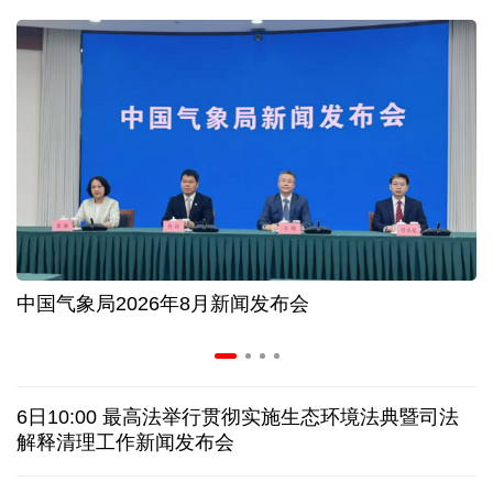
入境游火热 前7月北京离境退税各项数据均创新高
我国自阿根廷进口的牛肉已达到规定数量的50%
上半年我国黄金消费量511.412吨，同比增长1.23%
AI客服承诺不实、人工客服接入困难 中消协回应
中国气象局2026年8月新闻发布会
数据有了“身份证” 我国正稳步推进数据产权登记
协议接近达成 伊朗披露海峡新航道通行细节
6日10:00 最高法举行贯彻实施生态环境法典暨司法
白宫否认特朗普与赫格塞思因弹药库存短缺发生争执
解释清理工作新闻发布会