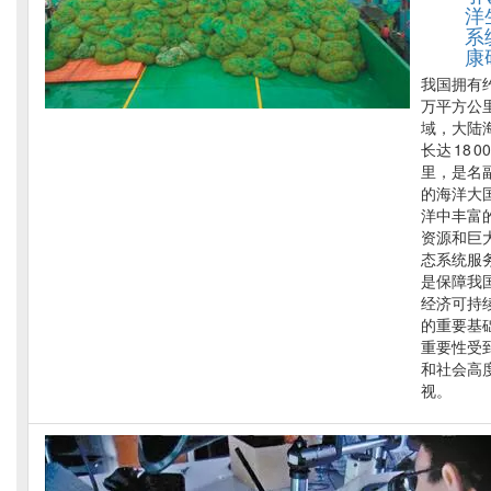
洋
系
康
我国拥有约
万平方公
域，大陆
长达 18 0
里，是名
的海洋大
洋中丰富
资源和巨
态系统服
是保障我
经济可持
的重要基
重要性受
和社会高
视。