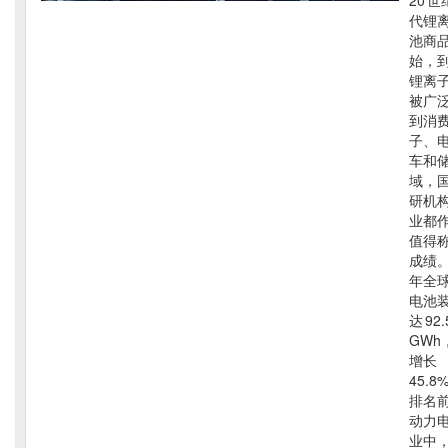
20 世
代锂
池商
始，
锂离
被广
到消
子、
车和
域，
研机
业都
值得
成绩。
年全
电池
达 92.
GWh
增长
45.
排名前 
动力
业中