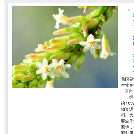
我国是
生物资
丰富的
一，拥
约 10
物资源
稻、大
要农作
源地，
源利用