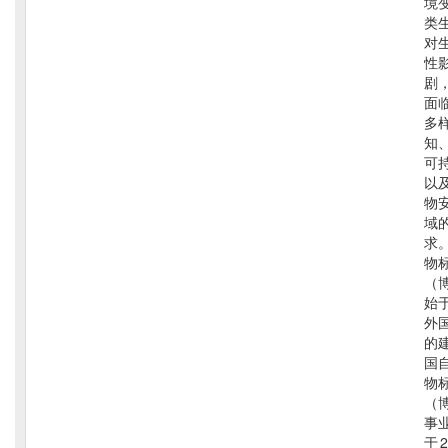
境
类
对
性
剧
面
多
知
可
以
物
域
求
物
（
始于
外
的
国
物
（
事
于 