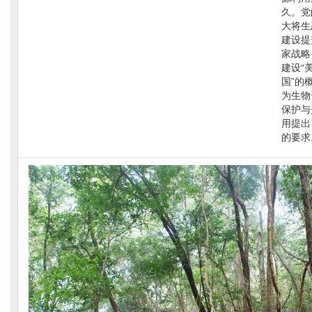
久。党
大将生
建设提
家战略
建设“
国”的
为生物
保护与
用提出
的要求