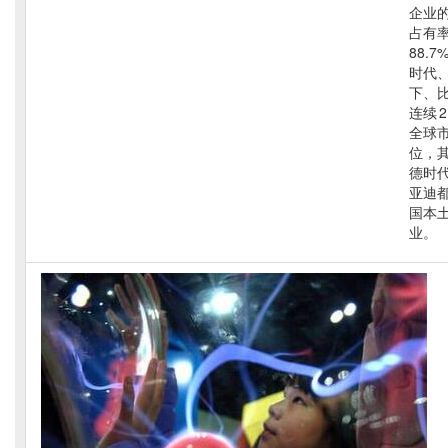
企业
占有
88.
时代
下、
连续 
全球市
位，
德时
亚迪
国本
业。