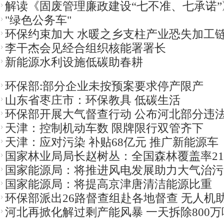
解读《固废管理廉政建设“七不准、七承诺”
"绿色公务车"
环保约束加大 水暖之乡支柱产业恐失加工
李干杰会见经合组织核能署署长
新能源水利设施低碳助春耕
环保部:部分企业未按预案要求停产限产
山东省枣庄市：环保教具 低碳生活
环保部开展大气督查行动 公布河北部分违
天津：控制机动车数 限牌限行双管齐下
天津：应对污染 补贴68亿元 推广新能源车
国家林业局局长赵树丛：全国森林覆盖率21.
国家能源局：将推进风电发展助力大气治污
国家能源局：将提高京津唐清洁能源比重
环保部派出26路督查组赴各地督查 无人机
河北再掀化解过剩产能风暴 一天拆除800