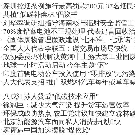
深圳控烟条例施行最高罚款500元 37名烟
共植"低碳补偿林"倡议书
刘华率调研组指导海南核与辐射安全监管工
70%废铅蓄电池不正规处理 代表建言回收
《固体废物管理廉政建设“七不准、七承诺”
全国人大代表李联五：碳交易市场尽快统一
政协委员:尽快解决黄河中上游大宗工业固
地球一小时活动启动 今年主题“蓝”
印度首辆电动公车投入使用 “零排放”无污
人大代表支招 推广双燃料汽车每年或单车减排
八成江苏人赞成"低碳技术应用"
徐冠巨：减少大气污染 提升货车运营效率
环保成政协热点 农工党建议加快建立森林
北京新能源汽车面向私人消费步伐加快
雾霾逼中国加速摆脱"煤依赖"