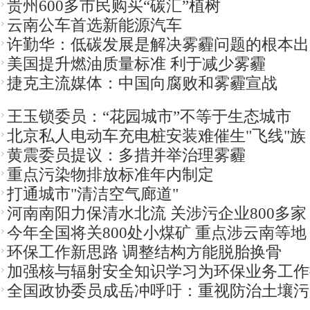
贵州600多市民购买“碳汇”植树
云南公车首选新能源汽车
许勤华：低碳发展是解决雾霾问题的根本出
美国提升燃油质量标准 利于减少雾霾
捷克主流媒体：中国向腐败和雾霾宣战
王玉锁委员：“花园城市”不等于生态城市
北京私人电动车充电桩安装难催生"飞线"族
黄震委员提议：多措并举治理雾霾
重点污染物排放标准年内制定
打通城市"清洁空气廊道"
河南南阳力保清水北流 关涉污企业800多家
今年全国将关800处小煤矿 重点涉云南等地
环保工作新思路 调整结构方能脱胎换骨
加强核与辐射安全知识学习为环保业务工作
全国政协委员成岳冲呼吁：重视防治土壤污