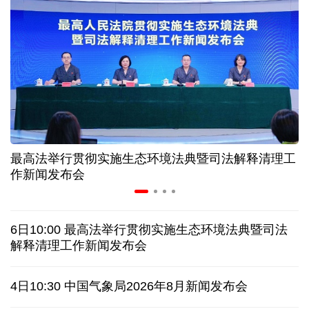
情满天山 援疆印记丨安徽支教生赢得桃李秀昆仑
从助力重建家园到治理乡村西藏扎西岗乡的乡贤力量
上半年医药工业创新加速突破 研发实力不断提升
最高法举行贯彻实施生态环境法典暨司法解释清理工
夏日经济乘“热”而上 消费市场向“新”而行
作新闻发布会
架起巴西和中国人民相知相亲的桥梁
6日10:00 最高法举行贯彻实施生态环境法典暨司法
南京大屠杀历史不容篡改 日本打“核爆”牌洗不掉血债
解释清理工作新闻发布会
深山里的全球冠军：海外“Z世代”在黔读懂中国机遇
4日10:30 中国气象局2026年8月新闻发布会