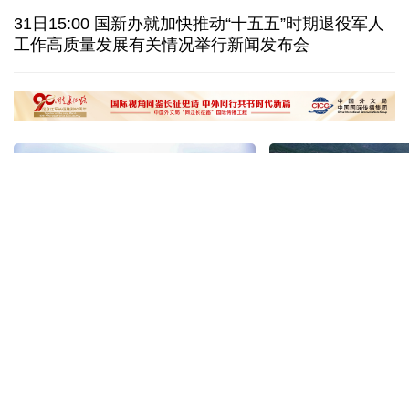
俄驻日大使：日本推翻“无核三原则”将招致邻国反制
31日15:00 国新办就加快推动“十五五”时期退役军人
工作高质量发展有关情况举行新闻发布会
OpenAI等美企被曝AI模型“越界” 安全风险引担忧
全球媒体聚焦丨大白兔奶糖包装走红西方社交媒体
“十五五”开局之年传统产业转型焕
黄河壶口瀑布金瀑
新一线观察
读懂中国