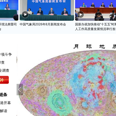
环境法典暨司
中国气象局2026年8月新闻发布会
国新办就加快推动“十五五”时
会
人工作高质量发展情况举行发
专项斗争
审查
全调查
链条
香港开幕
例解读