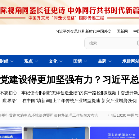
习近平外交思想和新时代中国外交
国新网
中
财经
观点
文化
国情
品牌
承建网
党建设得更加坚强有力？习近平
不忘初心、牢记使命
][
读懂"怎样创造业绩"的实干路径
][
微视频丨奋进开新
[
世界给“__在中国”填新词
][
上半年传统产业转型提速 新兴产业增势强劲
]
 最高法举行贯彻实施生态环境法典暨司法解释清理工作新闻发布会
4日10:30 中