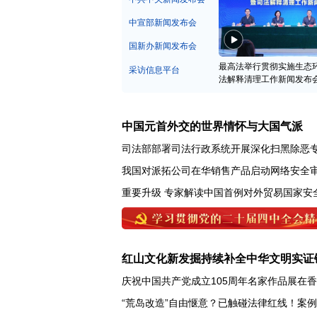
中宣部新闻发布会
国新办新闻发布会
最高法举行贯彻实施生态
采访信息平台
法解释清理工作新闻发布
中国元首外交的世界情怀与大国气派
司法部部署司法行政系统开展深化扫黑除恶
我国对派拓公司在华销售产品启动网络安全
重要升级 专家解读中国首例对外贸易国家安
红山文化新发掘持续补全中华文明实证
庆祝中国共产党成立105周年名家作品展在
“荒岛改造”自由惬意？已触碰法律红线！案