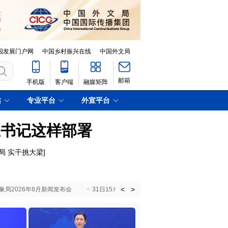
国发展门户网
中国乡村振兴在线
中国外文局
邮箱
手机版
客户端
融媒矩阵
站
专业平台
外宣平台
总书记这样部署
局 实干挑大梁
]
<
>
国气象局2026年8月新闻发布会
31日15:00 国新办就加快推动“十五五”时期退