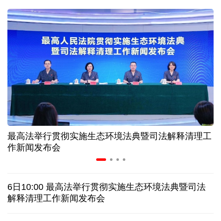
球票撬动全城消费 赛事经济如何将"流量"变"增量"
第五届数贸会将首设Token专区 探索算力贸易新路径
北京：非京籍家庭购房社保个税缴纳年限下调为一年
近346亿元 广东电网交出上半年投资建设亮眼答卷
最高法举行贯彻实施生态环境法典暨司法解释清理工
31省份上半年外贸成绩单出炉 见证产业提质跃迁
作新闻发布会
乌克兰石油公司设施遭遇大规模袭击
6日10:00 最高法举行贯彻实施生态环境法典暨司法
俄黑客称获取北约直接参与袭击俄领土的书面证据
解释清理工作新闻发布会