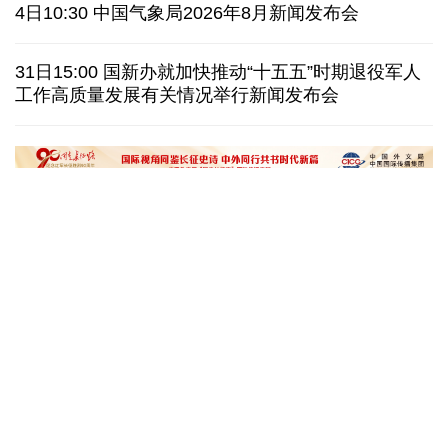
美国上诉法院维持对白宫宴会厅改造项目的暂停令
4日10:30 中国气象局2026年8月新闻发布会
西班牙要求意大利取消针对性旅客边检
意:不会撤销
31日15:00 国新办就加快推动“十五五”时期退役军人
工作高质量发展有关情况举行新闻发布会
韩国极端高温持续首尔气温8年来首次突破40摄氏度
泰媒：春武里府发生摩托车车祸 中国公民一死一伤
“十五五”开局之年传统产业转型焕
黄河壶口瀑布金瀑
新一线观察