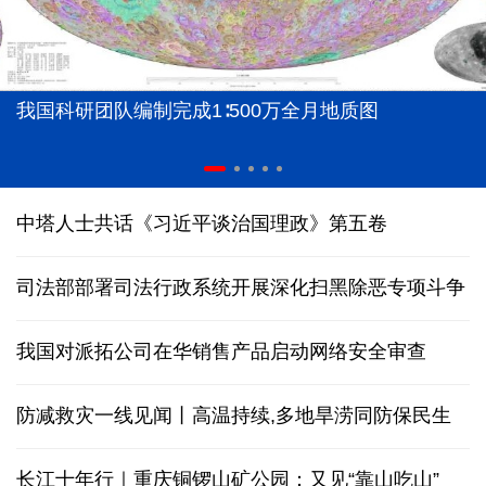
我国科研团队编制完成1∶500万全月地质图
中塔人士共话《习近平谈治国理政》第五卷
司法部部署司法行政系统开展深化扫黑除恶专项斗争
我国对派拓公司在华销售产品启动网络安全审查
防减救灾一线见闻丨高温持续,多地旱涝同防保民生
长江十年行｜重庆铜锣山矿公园：又见“靠山吃山”