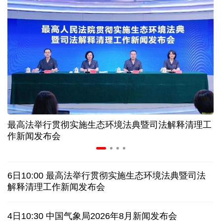
入境游火热 前7月北京离境退税各项数据均创新高
我国自阿根廷进口的牛肉已达到规定数量的50%
上半年我国黄金消费量511.412吨 同比增长1.23%
AI客服承诺不实、人工客服接入困难 中消协回应
最高法举行贯彻实施生态环境法典暨司法解释清理工
数据有了“身份证” 我国正稳步推进数据产权登记
作新闻发布会
高市早苗就“无核三原则”的表态含糊其辞
6日10:00 最高法举行贯彻实施生态环境法典暨司法
白宫否认特朗普与赫格塞思因弹药库存短缺发生争执
解释清理工作新闻发布会
美媒称美国增派人手 在古巴加大力度开展情报活动
4日10:30 中国气象局2026年8月新闻发布会