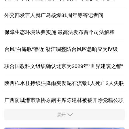
外交部发言人就广岛核爆81周年等答记者问
保障生态环境法典实施 最高法发布首个司法解释
台风"白海豚"靠近 浙江调整防台风应急响应为Ⅳ级
联合国教科文组织确认北京为2029年"世界建筑之都"
陕西柞水县持续强降雨突发泥石流致1人死亡2人失联
广西防城港市政协原副主席陈建林被被开除党籍公职
展开
中国多地出台带薪休假新政 释放消费潜力