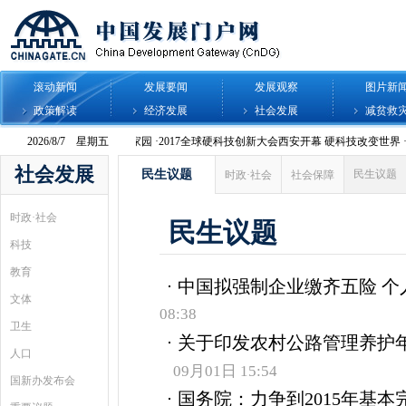
滚动新闻
发展要闻
发展观察
图片新
政策解读
经济发展
社会发展
减贫救
社会发展
民生议题
民生议题
时政·社会
社会保障
时政·社会
民生议题
科技
教育
中国拟强制企业缴齐五险 个
文体
08:38
卫生
关于印发农村公路管理养护
人口
09月01日 15:54
国新办发布会
国务院：力争到2015年基