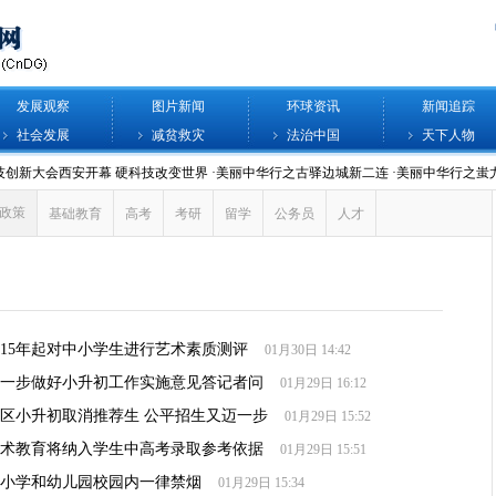
发展观察
图片新闻
环球资讯
新闻追踪
社会发展
减贫救灾
法治中国
天下人物
政策
基础教育
高考
考研
留学
公务员
人才
015年起对中小学生进行艺术素质测评
01月30日 14:42
一步做好小升初工作实施意见答记者问
01月29日 16:12
区小升初取消推荐生 公平招生又迈一步
01月29日 15:52
术教育将纳入学生中高考录取参考依据
01月29日 15:51
小学和幼儿园校园内一律禁烟
01月29日 15:34