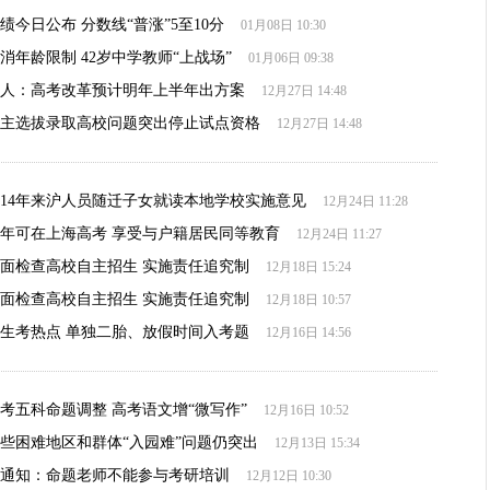
绩今日公布 分数线“普涨”5至10分
01月08日 10:30
消年龄限制 42岁中学教师“上战场”
01月06日 09:38
人：高考改革预计明年上半年出方案
12月27日 14:48
主选拔录取高校问题突出停止试点资格
12月27日 14:48
014年来沪人员随迁子女就读本地学校实施意见
12月24日 11:28
年可在上海高考 享受与户籍居民同等教育
12月24日 11:27
面检查高校自主招生 实施责任追究制
12月18日 15:24
面检查高校自主招生 实施责任追究制
12月18日 10:57
生考热点 单独二胎、放假时间入考题
12月16日 14:56
考五科命题调整 高考语文增“微写作”
12月16日 10:52
些困难地区和群体“入园难”问题仍突出
12月13日 15:34
通知：命题老师不能参与考研培训
12月12日 10:30