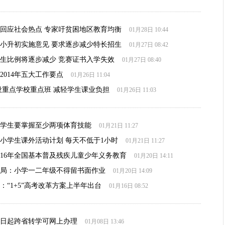
回应社会热点 专家吁贫困地区教育均衡
01月28日 10:44
小升初实施意见 要求逐步减少特长招生
01月27日 08:42
生比例将逐步减少 竞赛证书入学失效
01月27日 08:40
2014年五大工作要点
01月26日 11:04
设重点学校重点班 减轻学生课业负担
01月26日 11:03
学生要掌握至少两项体育技能
01月21日 11:27
小学生课外活动计划 每天不低于1小时
01月21日 11:27
016年全国基本普及残疾儿童少年义务教育
01月20日 14:11
局：小学一二年级不得留书面作业
01月20日 14:09
：“1+5”高考改革方案上半年出台
01月16日 08:52
0日起跨省转学可网上办理
01月08日 13:46