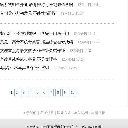
籍系统明年开通 教育部称可杜绝虚假学籍
12月11日 11:34
台指导小升初意见 不能“拼证书”
12月11日 11:33
案已出 不分文理减科目学完一门考一门
12月09日 11:12
意见：高考不统考英语 招生综合会考成绩
12月09日 10:53
文理重点考语文数学 低年级禁留作业
12月09日 10:52
考改革或将减少科目 不分文理科
12月05日 15:23
4类考生不再具备保送生资格
12月05日 14:25
1
2
3
4
5
6
7
8
9
10