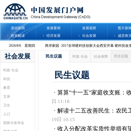
滚动新闻
发展要闻
发展观察
图片新
政策解读
经济发展
社会发展
减贫救
社会发展
民生议题
民生议题
时政·社会
社会保障
时政·社会
民生议题
科技
教育
算算"十一五"家庭收支账：
文体
日 11:18
卫生
解读十二五改善民生：农民
人口
19日 10:15
国新办发布会
收入分配改革实质性举措有