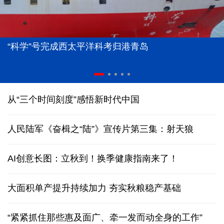
“科学”号完成西太平洋科考归港青岛
从“三个时间刻度”感悟新时代中国
人民陆军《奋楫之“陆”》宣传片第三集：射天狼
AI创意长图：立秋到！换季健康指南来了！
大面积单产提升持续加力 夯实秋粮稳产基础
“紧紧抓住那些惠及面广、牵一发而动全身的工作”