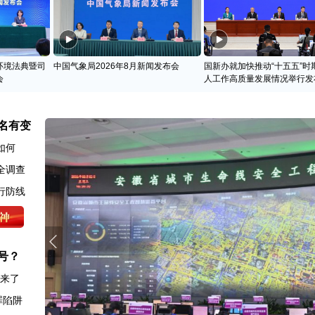
环境法典暨司
中国气象局2026年8月新闻发布会
国新办就加快推动“十五五”时
会
人工作高质量发展情况举行发
名有变
如何
全调查
行防线
号？
图来了
罪陷阱