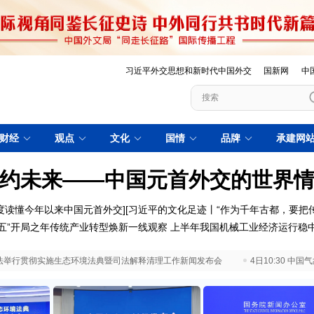
习近平外交思想和新时代中国外交
国新网
中
财经
观点
文化
国情
品牌
承建网
约未来——中国元首外交的世界
度读懂今年以来中国元首外交
][
习近平的文化足迹丨“作为千年古都，要把
五五”开局之年传统产业转型焕新一线观察
上半年我国机械工业经济运行稳
 最高法举行贯彻实施生态环境法典暨司法解释清理工作新闻发布会
4日10:30 中