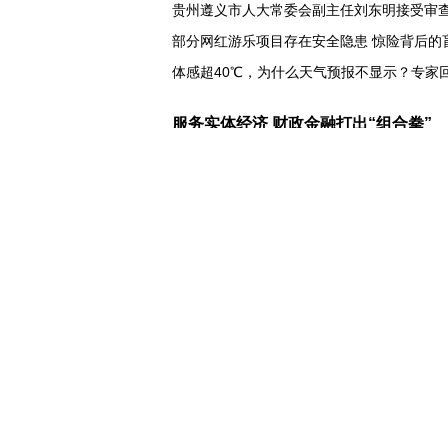
贵州遵义市人大常委会副主任刘东明接受审
部分网红游乐项目存在安全隐患 惊险背后的
体感超40℃，为什么天气预报不显示？专家
打卡 定格丹霞美景
服务实体经济 财政金融打出“组合拳”
让药品更好触达患者 网络平台成多款新药首
科创转型到全球布局 上海出台规划让民企敢
7月份中国仓储指数保持扩张 行业运行韧性
金价大反弹！黄金以旧换新业务火热，记者
宇树科技战略配售名单公布:DeepSeek、腾
美媒称美国中情局秘密设立古巴工作组
特朗普再签行政令 禁止“生育旅游”收紧“出生
伊朗拟禁止敌对方通行霍尔木兹海峡 对违规
美参议院委员会投票认定传染病专家福奇藐