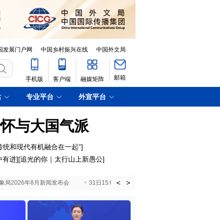
国发展门户网
中国乡村振兴在线
中国外文局
邮箱
手机版
客户端
融媒矩阵
站
专业平台
外宣平台
情怀与大国气派
传统和现代有机融合在一起”
]
中有进
][
追光的你｜太行山上新愚公
]
<
>
国气象局2026年8月新闻发布会
31日15:00 国新办就加快推动“十五五”时期退