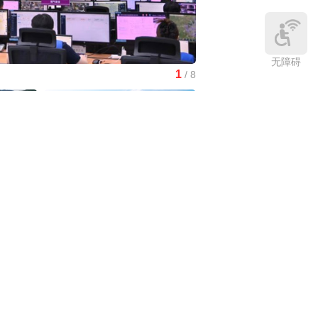
无障碍
1
/
8
红山文化新发掘持续补全中
中国3分钟
|
在雄安，看见“城市让
生活更美好”
庆:有一
中国访谈
|
“十五五”时期应对气候