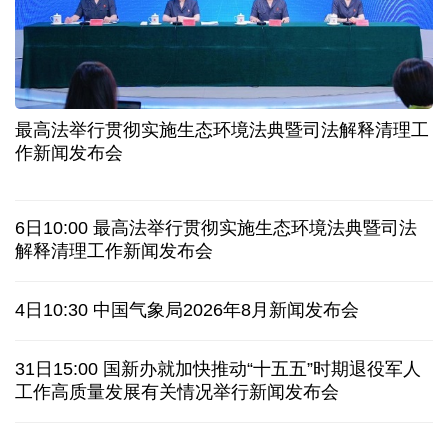
球票撬动全城消费 赛事经济如何将"流量"变"增量"
第五届数贸会将首设Token专区 探索算力贸易新路径
北京：非京籍家庭购房社保个税缴纳年限下调为一年
近346亿元 广东电网交出上半年投资建设亮眼答卷
最高法举行贯彻实施生态环境法典暨司法解释清理工
31省份上半年外贸成绩单出炉 见证产业提质跃迁
作新闻发布会
乌克兰石油公司设施遭遇大规模袭击
6日10:00 最高法举行贯彻实施生态环境法典暨司法
俄黑客称获取北约直接参与袭击俄领土的书面证据
解释清理工作新闻发布会