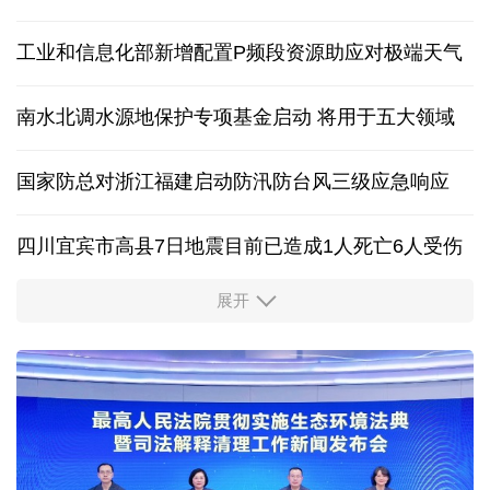
外交部发言人就日本主流民意鲜明反核立场答记者问
香港宏福苑火灾跨部门调查最终报告公布
15.57亿千瓦 全国用电负荷入夏来第四次创历史新高
工业和信息化部新增配置P频段资源助应对极端天气
南水北调水源地保护专项基金启动 将用于五大领域
国家防总对浙江福建启动防汛防台风三级应急响应
四川宜宾市高县7日地震目前已造成1人死亡6人受伤
展开
四个关键词解读中国经济韧性