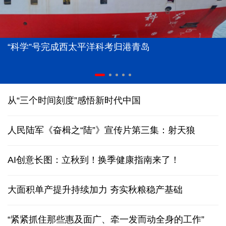
“科学”号完成西太平洋科考归港青岛
从“三个时间刻度”感悟新时代中国
人民陆军《奋楫之“陆”》宣传片第三集：射天狼
AI创意长图：立秋到！换季健康指南来了！
大面积单产提升持续加力 夯实秋粮稳产基础
“紧紧抓住那些惠及面广、牵一发而动全身的工作”