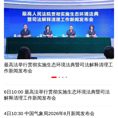
高温下用电负荷创新高 解码今夏的清凉底气
活力中国调研行丨弯道超车 如何“皖”美提速
7月份中国仓储指数保持扩张 行业运行韧性较强
小球赛撬动大消费 体育赛事激活城市发展新动能
最高法举行贯彻实施生态环境法典暨司法解释清理工
“电影+文旅”深度融合 光影经济撬动暑期消费新蓝海
作新闻发布会
日本执政当局应停止在核问题上玩火
6日10:00 最高法举行贯彻实施生态环境法典暨司法
俄黑客称获取北约直接参与袭击俄领土证据
解释清理工作新闻发布会
全球媒体聚焦︱外媒：美国劳动力市场正在走弱
4日10:30 中国气象局2026年8月新闻发布会