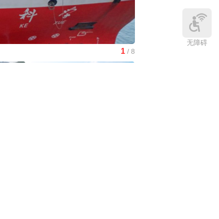
无障碍
1
/
8
南水北调中线工程调水突破8
中国3分钟
|
在雄安，看见“城市让
生活更美好”
庆:有一
中国访谈
|
“十五五”时期应对气候