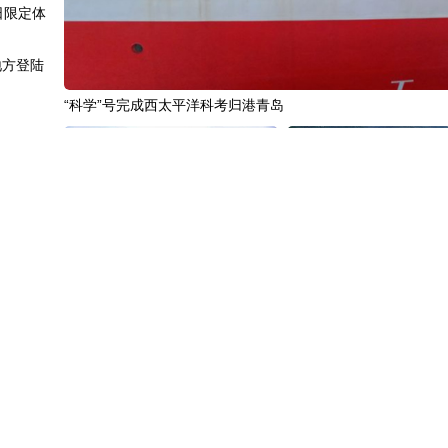
日限定体
地方登陆
“科学”号完成西太平洋科考归港青岛
生“金”
.8%
承铁人精
“十五五”开局之年传统产业转型焕
黄河壶口瀑布金瀑奔涌
新一线观察
贸成绩
步上升
褶皱结构
中国3分钟
|
85年后，我们为何仍
中国名医
|
北京中医医院佟