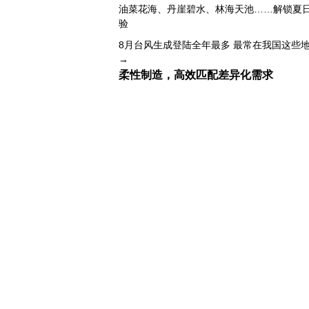
油菜花海、丹崖碧水、林海天池……解锁夏
验
8月台风生成登陆全年最多 最常在我国这些
→
人气旺
柔性制造，高效匹配差异化需求
上海打通脑机接口技术走向市场的“三道关”
活力中国调研行｜江淮大地，科技成果正落地
上半年规模以上工业中小企业增加值同比增长5
从纪念馆到采油一线，新时代石油人这样传
神
创新涌动，坚韧向前——解读前7个月我国外
单
日本执政当局应停止在核问题上玩火
俄黑客称获取北约直接参与袭击俄领土证据
外媒说丨中国在非洲青年群体中的好感度稳
我国学者发现银河系外围气体盘呈现波纹状