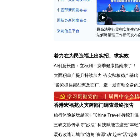
中宣部新闻发布会
国新办新闻发布会
最高法举行贯彻实施生态
采访信息平台
法解释清理工作新闻发布
着力在为民造福上出实招、求实效
AI创意长图：立秋到！换季健康指南来了！
大面积单产提升持续加力 夯实秋粮稳产基础
“紧紧抓住那些惠及面广、牵一发而动全身的
香港宏福苑火灾跨部门调查最终报告
旅行体验越玩越深！"China Travel"持续升温
三峡文脉传承寻“妙法” 科技赋能古迹更“年轻”
暖心改造让城市“边角”资源“动”起来“活”起来