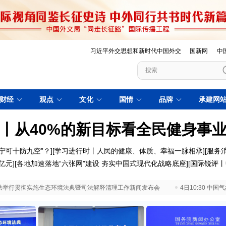
习近平外交思想和新时代中国外交
国新网
中
财经
观点
文化
国情
品牌
承建网
丨从40%的新目标看全民健身事
宁可十防九空”？
][
学习进行时丨人民的健康、体质、幸福一脉相承]
[
服务
亿元
][
各地加速落地“六张网”建设 夯实中国式现代化战略底座
][
国际锐评丨
 最高法举行贯彻实施生态环境法典暨司法解释清理工作新闻发布会
4日10:30 中