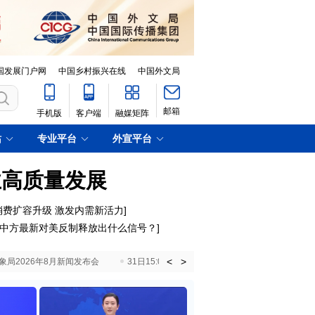
国发展门户网
中国乡村振兴在线
中国外文局
邮箱
手机版
客户端
融媒矩阵
站
专业平台
外宣平台
业高质量发展
消费扩容升级 激发内需新活力
]
中方最新对美反制释放出什么信号？
]
<
>
国气象局2026年8月新闻发布会
31日15:00 国新办就加快推动“十五五”时期退