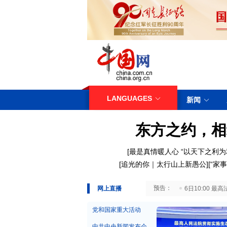
LANGUAGES
新闻
东方之约，相
[
最是真情暖人心
“以天下之利为
[
追光的你｜太行山上新愚公
][
“家事
29日10:00 国务院台湾事务办公室7月29日举行新闻发布会
网上直播
6日10:00
党和国家重大活动
中共中央新闻发布会