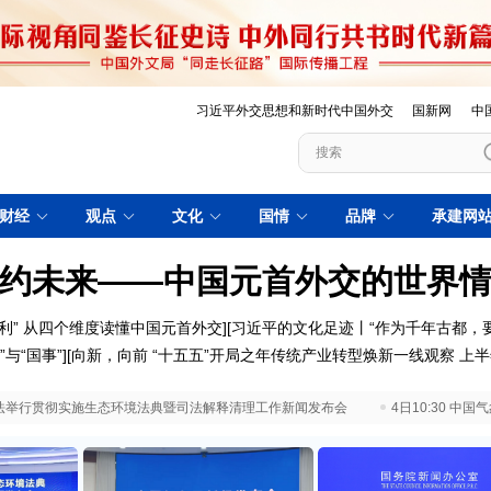
习近平外交思想和新时代中国外交
国新网
中
财经
观点
文化
国情
品牌
承建网
约未来——中国元首外交的世界
利”
从四个维度读懂中国元首外交
][
习近平的文化足迹丨“作为千年古都，
”与“国事”
][
向新，向前
“十五五”开局之年传统产业转型焕新一线观察
上半
 最高法举行贯彻实施生态环境法典暨司法解释清理工作新闻发布会
4日10:30 中