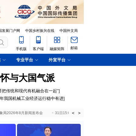
国发展门户网
中国乡村振兴在线
中国外文局
邮箱
手机版
客户端
融媒矩阵
站
专业平台
外宣平台
情怀与大国气派
要把传统和现代有机融合在一起”
]
年我国机械工业经济运行稳中有进
]
<
>
国气象局2026年8月新闻发布会
31日15:00 国新办就加快推动“十五五”时期退