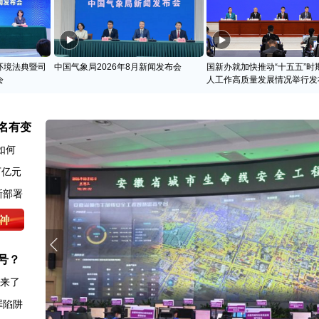
环境法典暨司
中国气象局2026年8月新闻发布会
国新办就加快推动“十五五”时
会
人工作高质量发展情况举行发
名有变
如何
万亿元
新部署
号？
图来了
罪陷阱