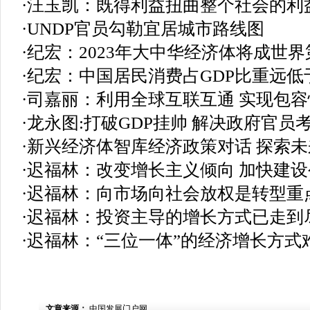
·
汪玉凯：既得利益扭曲整个社会的利
·
UNDP官员勾勒宜居城市路线图
·
纪宏：2023年大中华经济体将成世
·
纪宏：中国居民消费占GDP比重远低
·
司嘉丽：利用全球互联互通 实现包
·
龙永图:打破GDP挂帅 解决政府官员
·
新兴经济体智库经济政策对话 探索未
·
迟福林：改变增长主义倾向 加快建
·
迟福林：向市场向社会放权是转型重
·
迟福林：投资主导的增长方式已走到
·
迟福林：“三位一体”的经济增长方式
文章来源：
中国发展门户网