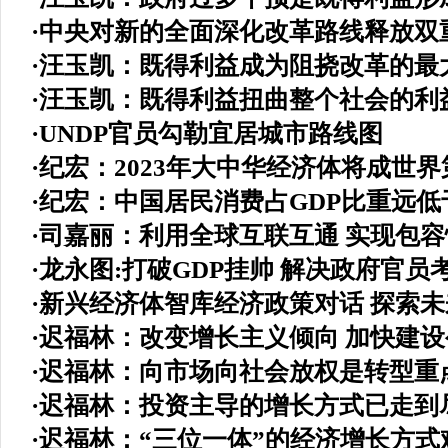
·
中央对新的全面深化改革路线释放双
·
汪玉凯：既得利益成为阻挠改革的最
·
汪玉凯：既得利益扭曲整个社会的利
·
UNDP官员勾勒宜居城市路线图
·
纪宏：2023年大中华经济体将成世
·
纪宏：中国居民消费占GDP比重远低
·
司嘉丽：利用全球互联互通 实现包
·
龙永图:打破GDP挂帅 解决政府官员
·
新兴经济体智库经济政策对话 探索未
·
迟福林：改变增长主义倾向 加快建
·
迟福林：向市场向社会放权是转型重
·
迟福林：投资主导的增长方式已走到
·
迟福林：“三位一体”的经济增长方式