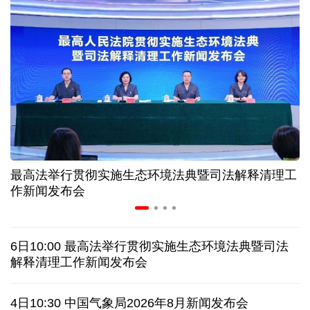
“零关税”实施100天 见证中非合作新气象
高温下用电负荷创新高 解码今夏的清凉底气
活力中国调研行丨弯道超车 如何“皖”美提速
年中经济观察 服务实体经济 财政金融打出"组合拳"
最高法举行贯彻实施生态环境法典暨司法解释清理工
7月份中国仓储指数保持扩张 行业运行韧性较强
作新闻发布会
日本执政当局应停止在核问题上玩火
6日10:00 最高法举行贯彻实施生态环境法典暨司法
俄黑客称获取北约直接参与袭击俄领土证据
解释清理工作新闻发布会
全球媒体聚焦︱外媒：美国劳动力市场正在走弱
4日10:30 中国气象局2026年8月新闻发布会