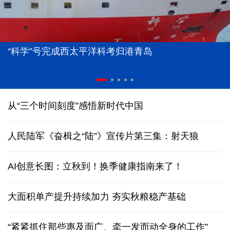
“科学”号完成西太平洋科考归港青岛
从“三个时间刻度”感悟新时代中国
人民陆军《奋楫之“陆”》宣传片第三集：射天狼
AI创意长图：立秋到！换季健康指南来了！
大面积单产提升持续加力 夯实秋粮稳产基础
“紧紧抓住那些惠及面广、牵一发而动全身的工作”