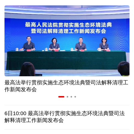
球票撬动全城消费 赛事经济如何将"流量"变"增量"
第五届数贸会将首设Token专区 探索算力贸易新路径
北京：非京籍家庭购房社保个税缴纳年限下调为一年
近346亿元 广东电网交出上半年投资建设亮眼答卷
最高法举行贯彻实施生态环境法典暨司法解释清理工
31省份上半年外贸成绩单出炉 见证产业提质跃迁
作新闻发布会
乌克兰石油公司设施遭遇大规模袭击
6日10:00 最高法举行贯彻实施生态环境法典暨司法
俄黑客称获取北约直接参与袭击俄领土的书面证据
解释清理工作新闻发布会