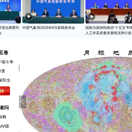
环境法典暨司
中国气象局2026年8月新闻发布会
国新办就加快推动“十五五”时
会
人工作高质量发展情况举行发
五卷
专项斗争
审查
保民生
者问
解释
为Ⅳ级