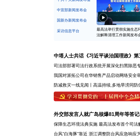
中宣部新闻发布会
国新办新闻发布会
最高法举行贯彻实施生态
采访信息平台
法解释清理工作新闻发布
中塔人士共话《习近平谈治国理政》第
司法部部署司法行政系统开展深化扫黑除恶
我国对派拓公司在华销售产品启动网络安全
防减救灾一线见闻丨高温持续,多地旱涝同防
外交部发言人就广岛核爆81周年等答记
保障生态环境法典实施 最高法发布首个司法
台风"白海豚"靠近 浙江调整防台风应急响应