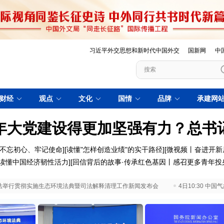
习近平外交思想和新时代中国外交
国新网
中
财经
观点
文化
国情
品牌
承建网
年大党建设得更加坚强有力？总书
不忘初心、牢记使命
][
读懂"怎样创造业绩"的实干路径
][
微视频丨奋进开新
优"读懂中国经济韧性活力
][
回信背后的故事·传承红色基因丨感召更多青年投
 最高法举行贯彻实施生态环境法典暨司法解释清理工作新闻发布会
4日10:30 中