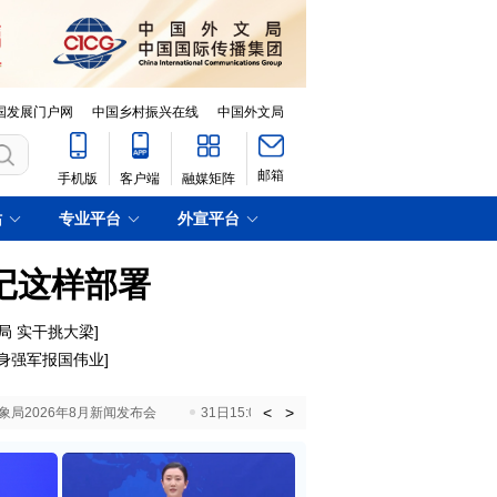
国发展门户网
中国乡村振兴在线
中国外文局
邮箱
手机版
客户端
融媒矩阵
站
专业平台
外宣平台
记这样部署
局 实干挑大梁
]
身强军报国伟业
]
<
>
国气象局2026年8月新闻发布会
31日15:00 国新办就加快推动“十五五”时期退