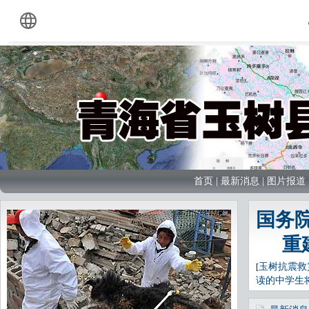
首页
|
最新消息
|
图片报道
国务
重
玉树抗震救
[
读的中学生