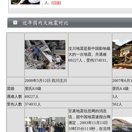
人。[
详细
]
汶川地震是新中国影响最
大的一次地震。共遇难
69227人，受伤374031。
2008年5月12日 四川汶川
2007年6
震级
里氏8.0级
里氏6.4级
遇难人数
69227人
3人
受伤人数
374031人
562人
甘肃地震信息网的消息
说，据中国地震速报台网
测定，2003年11月13日
10时35分11.9秒，在北纬