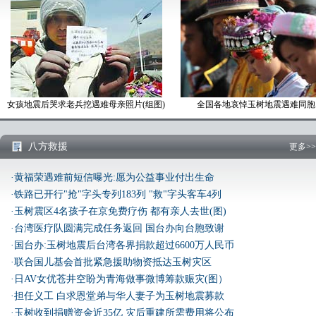
女孩地震后哭求老兵挖遇难母亲照片(组图)
全国各地哀悼玉树地震遇难同胞
八方救援
更多>>
·黄福荣遇难前短信曝光:愿为公益事业付出生命
·铁路已开行"抢"字头专列183列 "救"字头客车4列
·玉树震区4名孩子在京免费疗伤 都有亲人去世(图)
·台湾医疗队圆满完成任务返回 国台办向台胞致谢
·国台办:玉树地震后台湾各界捐款超过6600万人民币
·联合国儿基会首批紧急援助物资抵达玉树灾区
·日AV女优苍井空盼为青海做事微博筹款赈灾(图）
·担任义工 白求恩堂弟与华人妻子为玉树地震募款
·玉树收到捐赠资金近35亿 灾后重建所需费用将公布