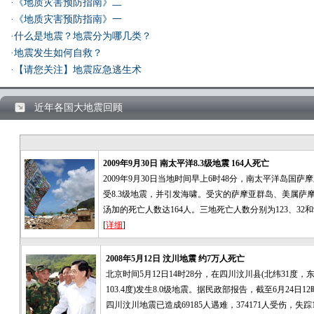
·《地质灾害预防指南》二
·《地质灾害预防指南》一
·什么是地震？地震分为哪几类？
·地震发生如何自救？
·【请您关注】地震应急逃生术
近年各国大地震回顾
2009年9月30日 南太平洋8.3级地震 164人死亡
2009年9月30日当地时间早上6时48分，南太平洋岛国萨
受8.3级地震，并引发海啸。受灾的萨摩亚群岛、美属萨
汤加的死亡人数达164人。三地死亡人数分别为123、32和
[
详细
]
2008年5月12日 汶川地震 约7万人死亡
北京时间5月12日14时28分，在四川汶川县(北纬31度，
103.4度)发生8.0级地震。据民政部报告，截至6月24日1
四川汶川地震已造成69185人遇难，374171人受伤，失踪18