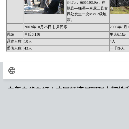
34.7o，东经103.9o，在
岷县—临潭—卓尼三县交
界处发生一次Ms5.2级地
震。
2003年10月25日 甘肃民乐
2003年8
震级
里氏6.1级
里氏6.1级
遇难人数
10人
4人
受伤人数
43人
一千多人