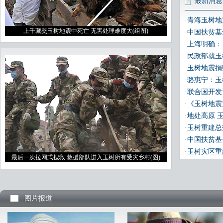
最新消息
·青海玉树地
上千藏獒玉树地震中死亡 无害处理难度大(组图)
·中国扶贫
·上海明确
·民政部就
·玉树地震
·骆惠宁：
·联合国开发
·《玉树地
·地处高原
·玉树重建总
·中国扶贫
·玉树灾区
最后一次拉网式搜救 救援部队进入玉树所有受灾乡村(图)
图片报道