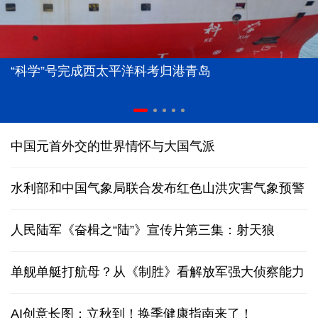
“科学”号完成西太平洋科考归港青岛
中国元首外交的世界情怀与大国气派
水利部和中国气象局联合发布红色山洪灾害气象预警
人民陆军《奋楫之“陆”》宣传片第三集：射天狼
单舰单艇打航母？从《制胜》看解放军强大侦察能力
AI创意长图：立秋到！换季健康指南来了！