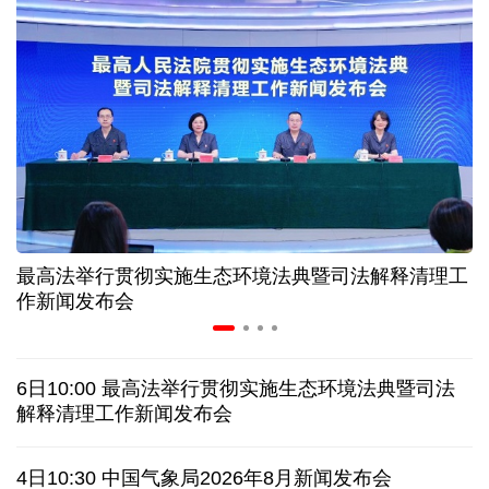
美媒:多场景低成本应用 中国让AI变得更具实用价值
上半年机械工业规上企业实现营业收入同比增长
6.5%
“零关税”实施100天 见证中非合作新气象
高温下用电负荷创新高 解码今夏的清凉底气
最高法举行贯彻实施生态环境法典暨司法解释清理工
作新闻发布会
活力中国调研行丨弯道超车 如何“皖”美提速
老挝国会主席赛宋蓬逝世
6日10:00 最高法举行贯彻实施生态环境法典暨司法
解释清理工作新闻发布会
伊朗：与阿曼“接近”达成协议但并不意味重开海峡
4日10:30 中国气象局2026年8月新闻发布会