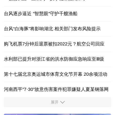
台风逐步逼近 "智慧眼"守护千艘渔船
台风“白海豚”将影响湖北 相关部门发布风险提示
购飞机票7分钟后退票被扣2022元？航空公司回应
水利部已提升对浙江省的洪水防御应急响应至Ⅲ级
第十七届北京奥运城市体育文化节开幕 20余项活动
河南西平"7·30"故意伤害案件犯罪嫌疑人夏某钢落网
展开
服务实体经济 财政金融打出“组合拳”