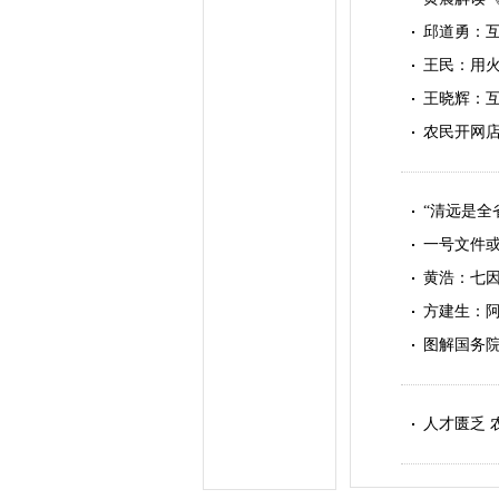
邱道勇：
王民：用火
王晓辉：
农民开网
“清远是全
一号文件
黄浩：七
方建生：阿
图解国务
人才匮乏 