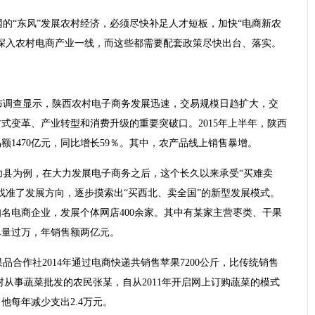
的“东风”发展农村经济，必须尽快补足人才短板，加快“电商新农
深入农村电商产业一线，而这些都需要配套政策尽快出台、落实。
布调查显示，陕西农村电子商务发展迅速，交易规模日趋扩大，交
式变革、产业转型和消费升级的重要突破口。2015年上半年，陕西
额1470亿元，同比增长59％。其中，农产品线上销售暴增。
功县为例，在大力发展电子商务之后，这个长久以来承受“买难卖
找准了发展方向，逐步摸索出“买西北、卖全国”的新型发展模式。
知名电商企业，发展个体网店400余家。其中有某家主营枣类、干果
单量过万，年销售额两亿元。
合作社2014年通过电商快递共销售苹果7200公斤，比传统销售
村从事蔬菜批发的农民张某，自从2011年开启网上订购蔬菜的模式
他每年减少支出2.4万元。