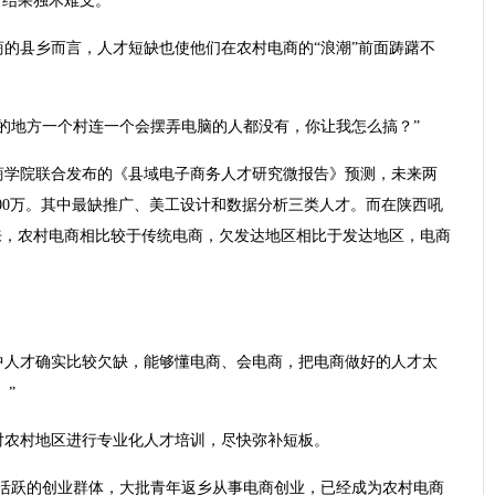
结果独木难支。”
的县乡而言，人才短缺也使他们在农村电商的“浪潮”前面踌躇不
的地方一个村连一个会摆弄电脑的人都没有，你让我怎么搞？”
商学院联合发布的《县域电子商务人才研究微报告》预测，未来两
00万。其中最缺推广、美工设计和数据分析三类人才。而在陕西吼
来，农村电商相比较于传统电商，欠发达地区相比于发达地区，电商
中人才确实比较欠缺，能够懂电商、会电商，把电商做好的人才太
。”
对农村地区进行专业化人才培训，尽快弥补短板。
最活跃的创业群体，大批青年返乡从事电商创业，已经成为农村电商