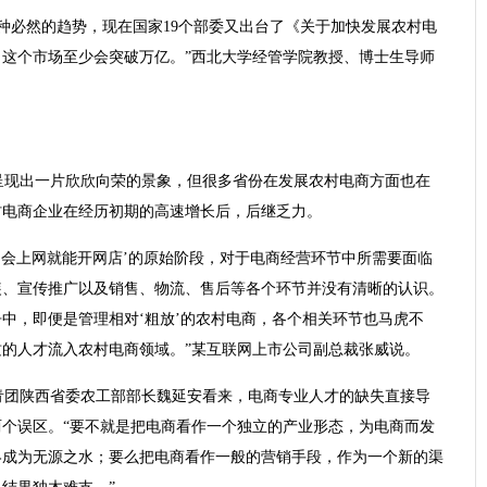
种必然的趋势，现在国家19个部委又出台了《关于加快发展农村电
这个市场至少会突破万亿。”西北大学经管学院教授、博士生导师
呈现出一片欣欣向荣的景象，但很多省份在发展农村电商方面也在
村电商企业在经历初期的高速增长后，后继乏力。
‘会上网就能开网店’的原始阶段，对于电商经营环节中所需要面临
装、宣传推广以及销售、物流、售后等各个环节并没有清晰的认识。
中，即便是管理相对‘粗放’的农村电商，各个相关环节也马虎不
的人才流入农村电商领域。”某互联网上市公司副总裁张威说。
青团陕西省委农工部部长魏延安看来，电商专业人才的缺失直接导
个误区。“要不就是把电商看作一个独立的产业形态，为电商而发
终成为无源之水；要么把电商看作一般的营销手段，作为一个新的渠