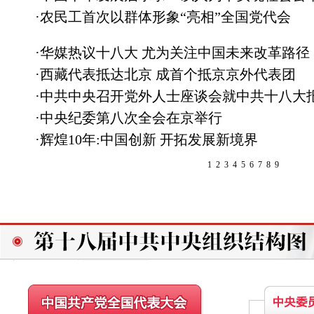
·
农民工首次以群体形象“亮相”全国党代会
·
华媒热议十八大 尤为关注中国未来改革路径
·
西藏代表抵达北京 成首个抵京京外代表团
·
中共中央召开党外人士座谈会就中共十八大
·
中央纪委第八次全会在京举行
·
辉煌10年:中国创新 开拓发展新境界
1
2
3
4
5
6
7
8
9