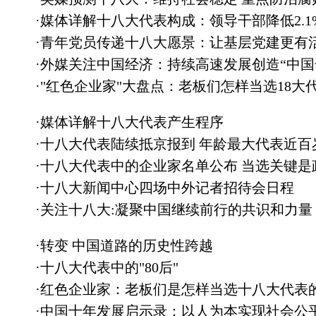
·
媒体详解十八大代表构成：领导干部降低2.1
·
青年党员传递十八大愿景：让基层党建更有
·
外媒关注中国经济：持续高速发展创造“中国
·
"红色企业家"大盘点：老板们怎样当选18大
·
媒体详解十八大代表产生程序
·
十八大代表陆续抵京报到 年龄最大代表近百
·
十八大代表中的企业家名单公布 当选关键是
·
十八大新闻中心四场中外记者招待会日程
·
关注十八大:凝聚中国继续前行的共识和力量
·
转变 中国道路的历史性跨越
·
十八大代表中的"80后"
·
红色企业家：老板们是怎样当选十八大代表
·
中国十年发展启示录：以人为本实现社会公