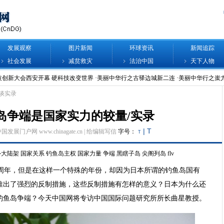
发展观察
图片新闻
环球资讯
新闻追踪
社会发展
减贫救灾
法治中国
天下人物
谈实录
岛争端是国家实力的较量/实录
|
T
中国发展门户网 www.chinagate.cn |
给编辑写信
字号：
T
外大陆架
国家关系
钓鱼岛主权
国家力量
争端
黑瞎子岛
尖阁列岛
flv
0周年，但是在这样一个特殊的年份，却因为日本所谓的钓鱼岛国有
推出了强烈的反制措施，这些反制措施有怎样的意义？日本为什么还
钓鱼岛争端？今天中国网将专访中国国际问题研究所所长曲星教授。