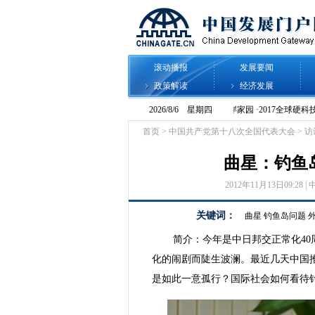
滚动播报
发展要闻
政策解读
经济发展
首页
>
中国共产党第十八次全国代表大会
>
访
曲星：钓鱼
2012年11月13日09:28 | 
关键词：
曲星
钓鱼岛问题
简介：今年是中日邦交正常化4
化的闹剧而陡生波澜。最近几天中国
是如此一意孤行？国际社会如何看待