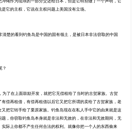
把冲绳作为琉球的一部分交还给日本，但是它特别做了一个声明，它
说是它的主权，它说在主权问题上美国没有立场。
常清楚的看到钓鱼岛是中国的固有领土，是被日本非法窃取的中国
呢？
后，为了在上面鼓励开发，就把它无偿租给了当时的古贺家族。古贺
了有偿再租借，有偿再租借以后它又把它所谓的卖给了古贺家族，老
女又把它转手给了栗原家族。钓鱼岛现在在私人手中它的由来就是这
问题，你窃取钓鱼岛本身就是非法和无效的，在非法和无效期间，无
，实际上你都不产生任何合法的权利。就像你把一个人的东西偷来