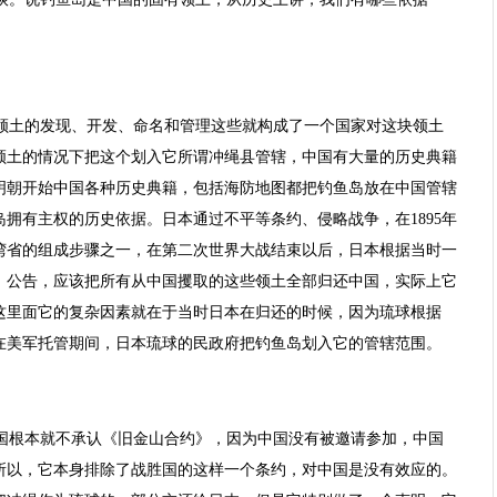
领土的发现、开发、命名和管理这些就构成了一个国家对这块领土
主领土的情况下把这个划入它所谓冲绳县管辖，中国有大量的历史典籍
明朝开始中国各种历史典籍，包括海防地图都把钓鱼岛放在中国管辖
拥有主权的历史依据。日本通过不平等条约、侵略战争，在1895年
湾省的组成步骤之一，在第二次世界大战结束以后，日本根据当时一
、公告，应该把所有从中国攫取的这些领土全部归还中国，实际上它
这里面它的复杂因素就在于当时日本在归还的时候，因为琉球根据
在美军托管期间，日本琉球的民政府把钓鱼岛划入它的管辖范围。
国根本就不承认《旧金山合约》，因为中国没有被邀请参加，中国
所以，它本身排除了战胜国的这样一个条约，对中国是没有效应的。