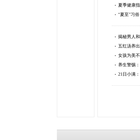
夏季健康指
“夏至”习
揭秘男人和
五红汤养出
女孩为美不
养生警惕：
21日小满