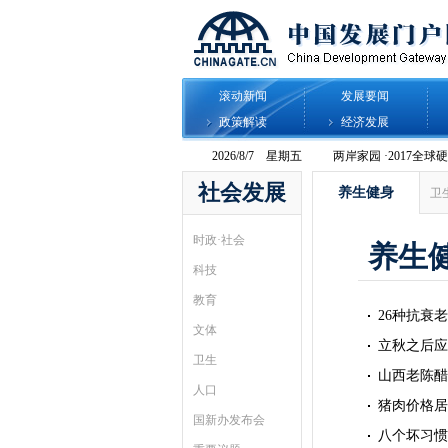
滚动新闻
发展要闻
政策解读
经济发展
社会发展
养生健身
卫
时政·社会
养生
科技
教育
26种抗衰
文体
立秋之后应
卫生
山西老陈醋
人口
猪肉价格居
国新办发布会
八个坏习惯