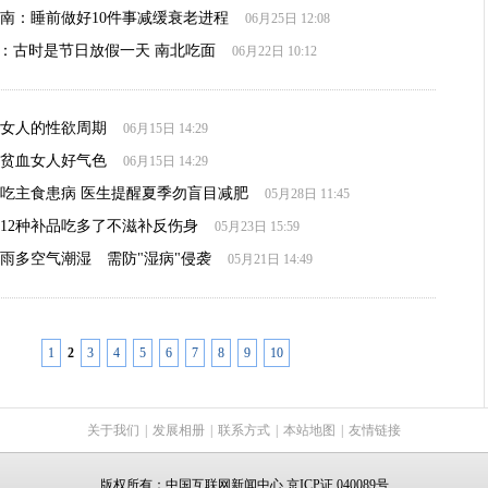
南：睡前做好10件事减缓衰老进程
06月25日 12:08
俗：古时是节日放假一天 南北吃面
06月22日 10:12
女人的性欲周期
06月15日 14:29
贫血女人好气色
06月15日 14:29
吃主食患病 医生提醒夏季勿盲目减肥
05月28日 11:45
12种补品吃多了不滋补反伤身
05月23日 15:59
：雨多空气潮湿 需防"湿病"侵袭
05月21日 14:49
1
2
3
4
5
6
7
8
9
10