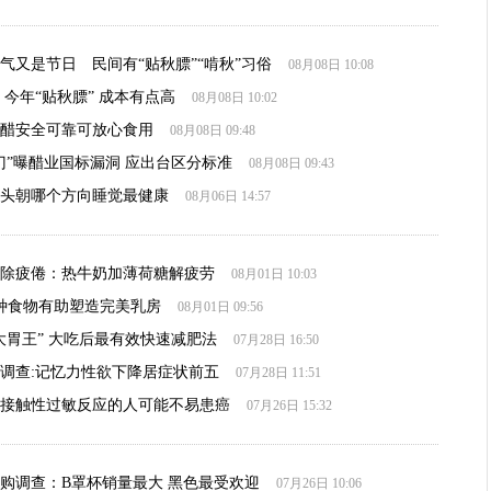
气又是节日 民间有“贴秋膘”“啃秋”习俗
08月08日 10:08
 今年“贴秋膘” 成本有点高
08月08日 10:02
醋安全可靠可放心食用
08月08日 09:48
门”曝醋业国标漏洞 应出台区分标准
08月08日 09:43
头朝哪个方向睡觉最健康
08月06日 14:57
除疲倦：热牛奶加薄荷糖解疲劳
08月01日 10:03
种食物有助塑造完美乳房
08月01日 09:56
大胃王” 大吃后最有效快速减肥法
07月28日 16:50
调查:记忆力性欲下降居症状前五
07月28日 11:51
接触性过敏反应的人可能不易患癌
07月26日 15:32
购调查：B罩杯销量最大 黑色最受欢迎
07月26日 10:06