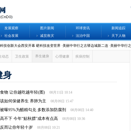
发展观察
图片新闻
环球资讯
新闻追踪
社会发展
减贫救灾
法治中国
天下人物
养生健身
生动态
卫生政策
心理健康
疾病控制
健身
老食物 让你越吃越年轻(图)
08月11日 10:14
该如何保健养生 养肺为主
08月09日 15:47
被曝95%为醋精勾兑 多数添加防腐剂
08月08日 14:40
高不下 今年“贴秋膘”成本有点高
08月08日 10:36
反而让你年轻十岁
08月08日 10:21