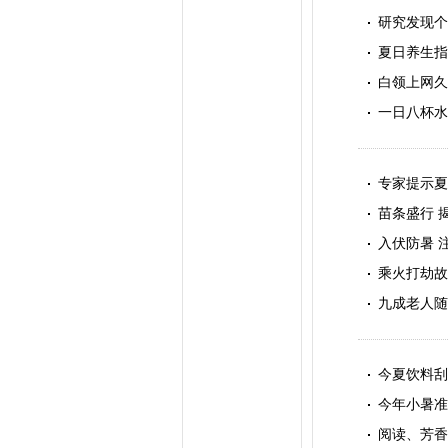
研究发现个
夏日养生指
白领上网久
一日八杯水
专家提示夏
苗条盛行 
入伏防暑 
乘火打劫故
九成老人随
今夏饮料刮
今年小暑准
阅读、芳香