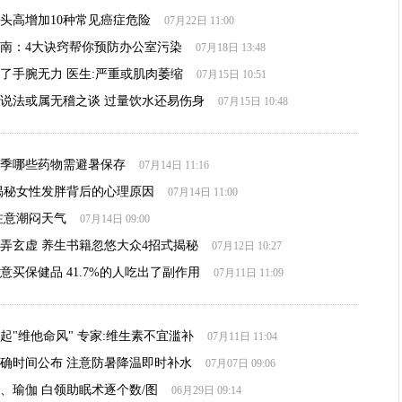
头高增加10种常见癌症危险
07月22日 11:00
南：4大诀窍帮你预防办公室污染
07月18日 13:48
了手腕无力 医生:严重或肌肉萎缩
07月15日 10:51
说法或属无稽之谈 过量饮水还易伤身
07月15日 10:48
季哪些药物需避暑保存
07月14日 11:16
揭秘女性发胖背后的心理原因
07月14日 11:00
注意潮闷天气
07月14日 09:00
弄玄虚 养生书籍忽悠大众4招式揭秘
07月12日 10:27
意买保健品 41.7%的人吃出了副作用
07月11日 11:09
起"维他命风" 专家:维生素不宜滥补
07月11日 11:04
确时间公布 注意防暑降温即时补水
07月07日 09:06
、瑜伽 白领助眠术逐个数/图
06月29日 09:14