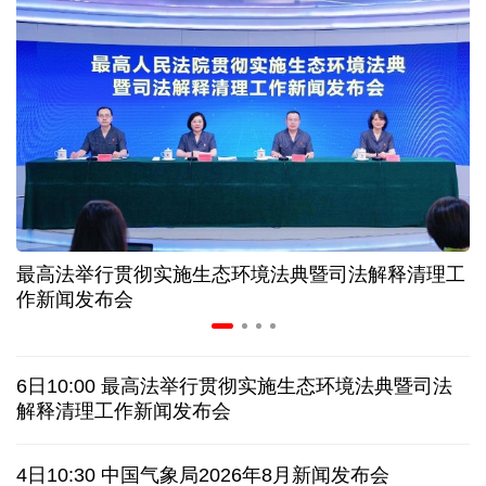
美媒:多场景低成本应用 中国让AI变得更具实用价值
上半年机械工业规上企业实现营业收入同比增长
6.5%
“零关税”实施100天 见证中非合作新气象
高温下用电负荷创新高 解码今夏的清凉底气
最高法举行贯彻实施生态环境法典暨司法解释清理工
作新闻发布会
活力中国调研行丨弯道超车 如何“皖”美提速
老挝国会主席赛宋蓬逝世
6日10:00 最高法举行贯彻实施生态环境法典暨司法
解释清理工作新闻发布会
伊朗：与阿曼“接近”达成协议但并不意味重开海峡
4日10:30 中国气象局2026年8月新闻发布会