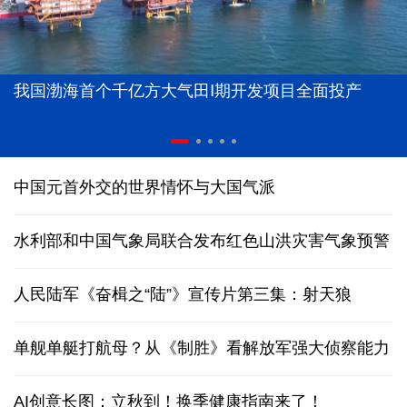
我国渤海首个千亿方大气田Ⅰ期开发项目全面投产
中国元首外交的世界情怀与大国气派
水利部和中国气象局联合发布红色山洪灾害气象预警
人民陆军《奋楫之“陆”》宣传片第三集：射天狼
单舰单艇打航母？从《制胜》看解放军强大侦察能力
AI创意长图：立秋到！换季健康指南来了！