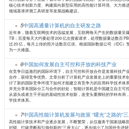
核心技术创新力度、构建面向新型应用的高性能计算环境、大力推
领域基准评测工具研发等发展战略建议。
中国高通量计算机的自主研发之路
5
近年来，随着互联网技术的迅猛发展，互联网每天产生的数据量呈爆
TB；百度每天大约要处理 200 亿次搜索请求，处理数据量达数百 PB；
过 20 亿，每月上传的照片达数百亿张。根据国际数据公司（IDC）预
为一大难题。
中国如何发展自主可控和开放的科技产业
6
在竞争日益激烈的国际环境下，自主可控和开放合作是发展科技产
合作，获得竞争优势。文章分析了计算机产业发展史上的重要技术创新：
讨了新的国际竞争环境下如何才能建立有竞争力的应用科学技术体
并充分享有国际分工与合作的好处；智能计算机是中国建立自主可
从源头或者主干开始的基础性技术创新，改变头重脚轻的学科布局
学技术体系。
中国高性能计算机发展与政策 “曙光”之路的“三
7
高性能计算技术和产业逐步发展，不断繁荣，从仅服务于国家战略
封锁、打破垄断和引领创新的“三座大山”，逐步缩小了与国外先进