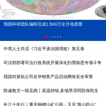
我国科研团队编制完成1∶500万全月地质图
中塔人士共话《习近平谈治国理政》第五卷
司法部部署司法行政系统开展深化扫黑除恶专项斗争
我国对派拓公司在华销售产品启动网络安全审查
防减救灾一线见闻丨高温持续,多地旱涝同防保民生
长江十年行｜重庆铜锣山矿公园：又见“靠山吃山”