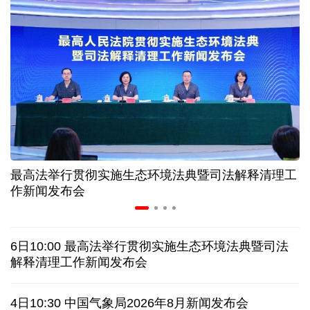
入境游火热 前7月北京离境退税各项数据均创新高
我国自阿根廷进口的牛肉已达到规定数量的50%
上半年我国黄金消费量511.412吨 同比增长1.23%
AI客服承诺不实、人工客服接入困难 中消协回应
最高法举行贯彻实施生态环境法典暨司法解释清理工
数据有了“身份证” 我国正稳步推进数据产权登记
作新闻发布会
高市早苗就“无核三原则”的表态含糊其辞
6日10:00 最高法举行贯彻实施生态环境法典暨司法
白宫否认特朗普与赫格塞思因弹药库存短缺发生争执
解释清理工作新闻发布会
美媒称美国增派人手 在古巴加大力度开展情报活动
4日10:30 中国气象局2026年8月新闻发布会