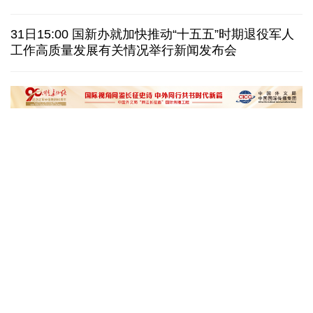
巴西降级与阿根廷关系 阿称驻巴大使将"回国休假"
31日15:00 国新办就加快推动“十五五”时期退役军人
工作高质量发展有关情况举行新闻发布会
德国机场发现一架携爆炸物无人机 非业余人士所为
韩国总统要求加速整合军校 防范再度发生军事政变
黄河壶口瀑布金瀑奔涌
在雄安，看见“城市
读懂中国