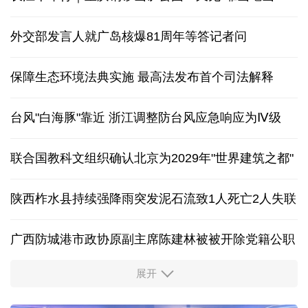
外交部发言人就广岛核爆81周年等答记者问
保障生态环境法典实施 最高法发布首个司法解释
台风"白海豚"靠近 浙江调整防台风应急响应为Ⅳ级
联合国教科文组织确认北京为2029年"世界建筑之都"
陕西柞水县持续强降雨突发泥石流致1人死亡2人失联
广西防城港市政协原副主席陈建林被被开除党籍公职
展开
中国多地出台带薪休假新政 释放消费潜力